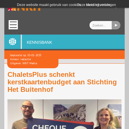
Login
Deze website maakt gebruik van cookies.
Deze melding verbergen
Meer informatie
KENNISBANK
Geplaatst op: 10-01-2025
Auteur: redactie
Uitgever: NRIT Media
ChaletsPlus schenkt
kerstkaartenbudget aan Stichting
Het Buitenhof