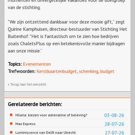
momenten en onvergetelijke vakanties voor de doelgroep
van de stichting.
"We zijn ontzettend dankbaar voor deze mooie gift,” zegt
Quirine Kamphuisen, directeur-bestuurder van Stichting Het
Buitenhof. "Het is fantastisch om te zien hoe bedrijven
zoals ChaletsPlus op een betekenisvolle manier bijdragen
aan onze missie.”
Topics:
Evenementen
Trefwoorden:
Kerstkaartenbudget
,
schenking
,
budget
« Terug naar het overzicht
Gerelateerde berichten:
03-08-26
Hilaria: kiezen voor adrenaline of beleving?
28-07-26
Max Express
27-07-26
Luminiscence van Delft naar Utrecht