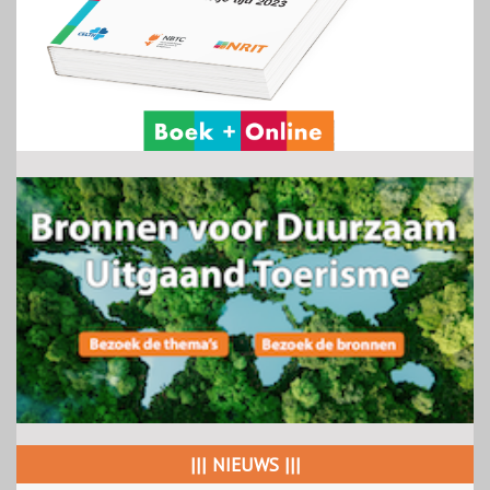
||| NIEUWS |||