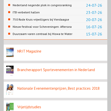
24-07-26
Nederland negende plek in congresranking
23-07-26
ITB verbetert hallen
20-07-26
750 Rode Kruis vrijwilligers bij Vierdaagse
Nijmegen
16-07-26
Nieuw festival voor Scheveningen: Aftersea
15-07-26
Duurzaam varen centraal bij Hiswa te Water
2026
NRIT Magazine
Brancherapport Sportevenementen in Nederland
Nationale Evenementenprijzen, Best practices 2018
Vrijetijdstudies