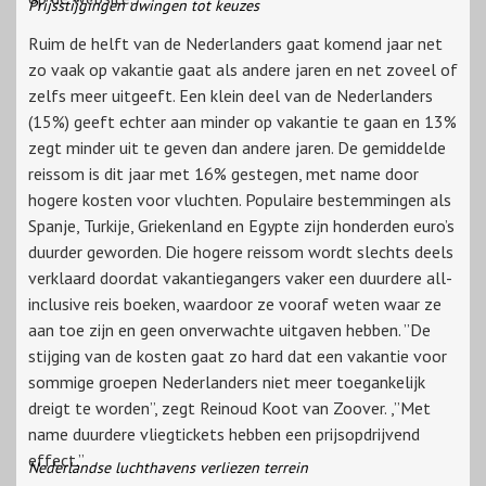
Prijsstijgingen dwingen tot keuzes
Ruim de helft van de Nederlanders gaat komend jaar net
zo vaak op vakantie gaat als andere jaren en net zoveel of
zelfs meer uitgeeft. Een klein deel van de Nederlanders
(15%) geeft echter aan minder op vakantie te gaan en 13%
zegt minder uit te geven dan andere jaren. De gemiddelde
reissom is dit jaar met 16% gestegen, met name door
hogere kosten voor vluchten. Populaire bestemmingen als
Spanje, Turkije, Griekenland en Egypte zijn honderden euro’s
duurder geworden. Die hogere reissom wordt slechts deels
verklaard doordat vakantiegangers vaker een duurdere all-
inclusive reis boeken, waardoor ze vooraf weten waar ze
aan toe zijn en geen onverwachte uitgaven hebben. ”De
stijging van de kosten gaat zo hard dat een vakantie voor
sommige groepen Nederlanders niet meer toegankelijk
dreigt te worden”, zegt Reinoud Koot van Zoover. ,”Met
name duurdere vliegtickets hebben een prijsopdrijvend
effect.”
Nederlandse luchthavens verliezen terrein