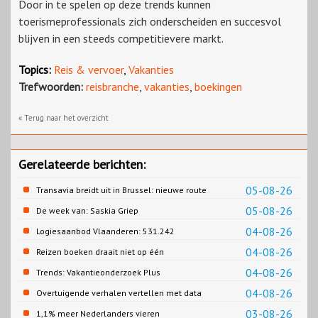
Door in te spelen op deze trends kunnen
toerismeprofessionals zich onderscheiden en succesvol
blijven in een steeds competitievere markt.
Topics:
Reis & vervoer
,
Vakanties
Trefwoorden:
reisbranche
,
vakanties
,
boekingen
« Terug naar het overzicht
Gerelateerde berichten:
05-08-26
Transavia breidt uit in Brussel: nieuwe route
naar Porto
05-08-26
De week van: Saskia Griep
04-08-26
Logiesaanbod Vlaanderen: 531.242
slaapplaatsen
04-08-26
Reizen boeken draait niet op één
contentbron
04-08-26
Trends: Vakantieonderzoek Plus
04-08-26
Overtuigende verhalen vertellen met data
03-08-26
1,1% meer Nederlanders vieren