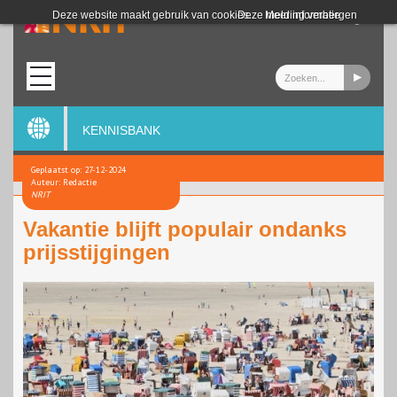
Login
Deze website maakt gebruik van cookies.
Deze melding verbergen
Meer informatie
KENNISBANK
Geplaatst op: 27-12-2024
Auteur: Redactie
NRIT
Vakantie blijft populair ondanks
prijsstijgingen