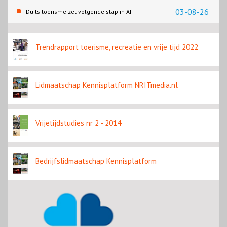
zomervakantie in Turkije
03-08-26
Duits toerisme zet volgende stap in AI
content
Trendrapport toerisme, recreatie en vrije tijd 2022
Lidmaatschap Kennisplatform NRITmedia.nl
Vrijetijdstudies nr 2 - 2014
Bedrijfslidmaatschap Kennisplatform