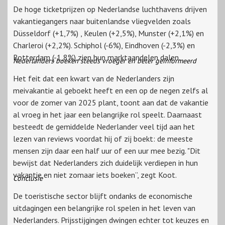
De hoge ticketprijzen op Nederlandse luchthavens drijven
vakantiegangers naar buitenlandse vliegvelden zoals
Düsseldorf (+1,7%) , Keulen (+2,5%), Munster (+2,1%) en
Charleroi (+2,2%). Schiphol (-6%), Eindhoven (-2,3%) en
Rotterdam (-1,8%) zien hun marktaandelen dalen.
Nederlanders boeken steeds vroeger en beter geïnformeerd
Het feit dat een kwart van de Nederlanders zijn
meivakantie al geboekt heeft en een op de negen zelfs al
voor de zomer van 2025 plant, toont aan dat de vakantie
al vroeg in het jaar een belangrijke rol speelt. Daarnaast
besteedt de gemiddelde Nederlander veel tijd aan het
lezen van reviews voordat hij of zij boekt: de meeste
mensen zijn daar een half uur of een uur mee bezig. "Dit
bewijst dat Nederlanders zich duidelijk verdiepen in hun
vakantie en niet zomaar iets boeken”, zegt Koot.
Conclusie
De toeristische sector blijft ondanks de economische
uitdagingen een belangrijke rol spelen in het leven van
Nederlanders. Prijsstijgingen dwingen echter tot keuzes en