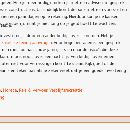
egelen. Heb je meer nodig, dan kun je met een adviseur in gesprek
ste constructie is. Uiteindelijk komt de bank met een voorstel en
binnen een paar dagen op je rekening. Hierdoor kun je de kansen
 voordoen, omdat je niet lang op je geld hoeft te wachten.
bedrijf
investeren, is door een ander bedrijf over te nemen. Heb je
n
zakelijke lening aanvragen
. Voor hoge bedragen is een gesprek
men met jou naar jouw jaarcijfers en naar de risico’s die deze
daarom ook nooit over een nacht ijs. Een bedrijf overnemen
ater niet voor verrassingen komt te staan. Kijk goed of de
aar is en teken pas als je zeker weet dat je een goede investering
e
,
Horeca
,
Reis & vervoer
,
Verblijfsrecreatie
ing