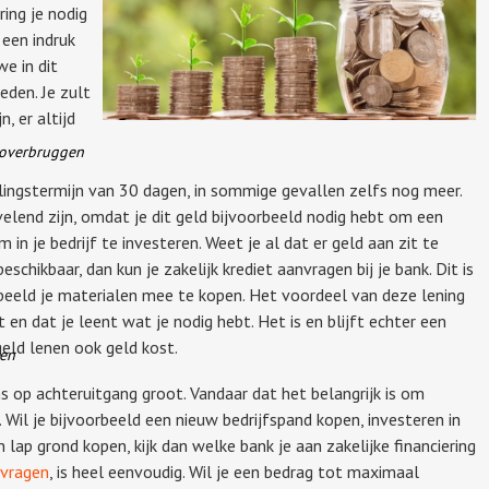
ing je nodig
 een indruk
e in dit
eden. Je zult
, er altijd
.
e overbruggen
lingstermijn van 30 dagen, in sommige gevallen zelfs nog meer.
rvelend zijn, omdat je dit geld bijvoorbeeld nodig hebt om een
 in je bedrijf te investeren. Weet je al dat er geld aan zit te
eschikbaar, dan kun je zakelijk krediet aanvragen bij je bank. Dit is
rbeeld je materialen mee te kopen. Het voordeel van deze lening
t en dat je leent wat je nodig hebt. Het is en blijft echter een
geld lenen ook geld kost.
ven
kans op achteruitgang groot. Vandaar dat het belangrijk is om
n. Wil je bijvoorbeeld een nieuw bedrijfspand kopen, investeren in
lap grond kopen, kijk dan welke bank je aan zakelijke financiering
nvragen
, is heel eenvoudig. Wil je een bedrag tot maximaal