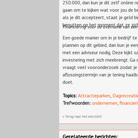
250.000, dan kun je dit zelf online r
gaan om te kijken wat voor jou de be
als je dit accepteert, staat je geld 
benutten op het moment dat ze zich
Financiering voor de overname van een 
Een goede manier om in je bedrijf te 
plannen op dit gebied, dan kun je ee
met een adviseur nodig. Deze kijkt sa
investering met zich meebrengt. Ga 
vraagt veel vooronderzoek zodat je l
aflossingstermijn van je lening haalb
doet.
Topics:
Attractieparken
,
Dagrecreati
Trefwoorden:
ondernemen
,
financier
« Terug naar het overzicht
Gerelateerde berichten: