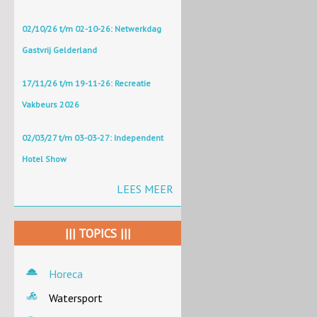
02/10/26 t/m 02-10-26: Netwerkdag
Gastvrij Gelderland
17/11/26 t/m 19-11-26: Recreatie
Vakbeurs 2026
02/03/27 t/m 03-03-27: Independent
Hotel Show
LEES MEER
||| TOPICS |||
Horeca
Watersport