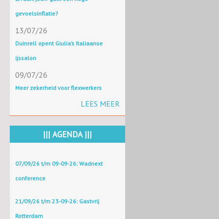
gevoelsinflatie?
13/07/26
Duinrell opent Giulia’s Italiaanse
ijssalon
09/07/26
Meer zekerheid voor flexwerkers
LEES MEER
||| AGENDA |||
07/09/26 t/m 09-09-26: Wadnext
conference
21/09/26 t/m 23-09-26: Gastvrij
Rotterdam