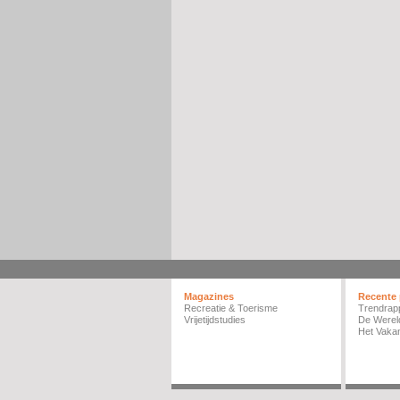
Magazines
Recente 
Recreatie & Toerisme
Trendrap
Vrijetijdstudies
De Werel
Het Vakan