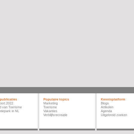
publicaties
Populaire topics
Kennisplatform
port 2022
Marketing
Blogs
d van Toerisme
Toerisme
Artikelen
tiepark in NL
Vakanties
Agenda
Verblijfsrecreatie
Uitgebreid zoeken