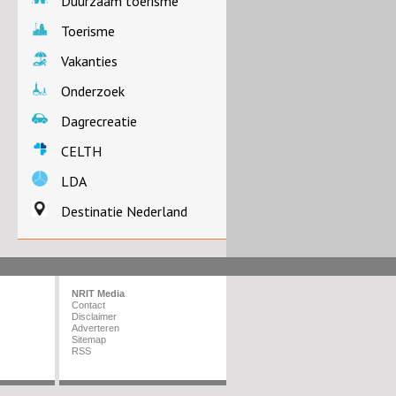
Duurzaam toerisme
Toerisme
Vakanties
Onderzoek
Dagrecreatie
CELTH
LDA
Destinatie Nederland
NRIT Media
Contact
Disclaimer
Adverteren
Sitemap
RSS