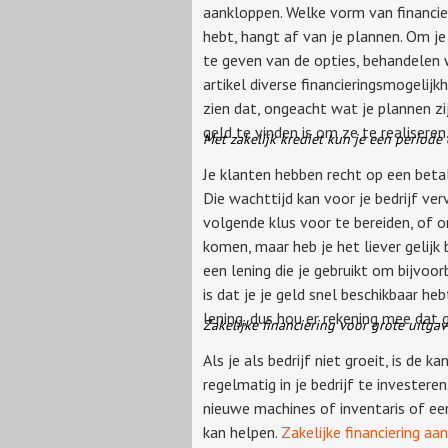
aankloppen. Welke vorm van financier
hebt, hangt af van je plannen. Om je
te geven van de opties, behandelen w
artikel diverse financieringsmogelijkh
zien dat, ongeacht wat je plannen zijn
geld te vinden is om ze te realiseren
Met zakelijk krediet kun je een period
Je klanten hebben recht op een beta
Die wachttijd kan voor je bedrijf ve
volgende klus voor te bereiden, of om
komen, maar heb je het liever gelijk b
een lening die je gebruikt om bijvoo
is dat je je geld snel beschikbaar heb
lening, dus hou er rekening mee dat 
Zakelijke financiering voor grote uitga
Als je als bedrijf niet groeit, is de 
regelmatig in je bedrijf te investere
nieuwe machines of inventaris of een 
kan helpen.
Zakelijke financiering aa