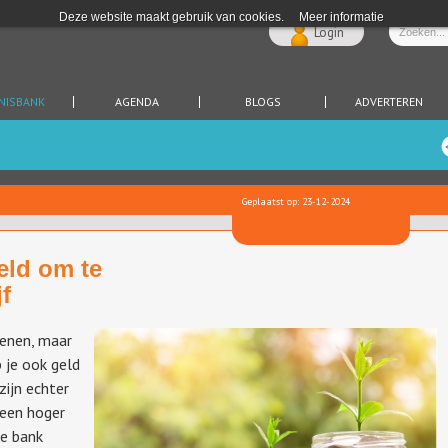
Deze website maakt gebruik van cookies.
Meer informatie
Login
NISBANK
AGENDA
BLOGS
ADVERTEREN
Geplaatst op: 23-12-2024
eld om te
jf
enen, maar
 je ook geld
zijn echter
 een hoger
 je bank