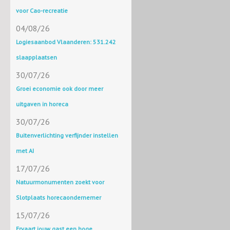
voor Cao-recreatie
04/08/26
Logiesaanbod Vlaanderen: 531.242
slaapplaatsen
30/07/26
Groei economie ook door meer
uitgaven in horeca
30/07/26
Buitenverlichting verfijnder instellen
met AI
17/07/26
Natuurmonumenten zoekt voor
Slotplaats horecaondernemer
15/07/26
Ervaart jouw gast een hoge