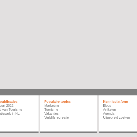
publicaties
Populaire topics
Kennisplatform
port 2022
Marketing
Blogs
d van Toerisme
Toerisme
Artikelen
tiepark in NL
Vakanties
Agenda
Verblijfsrecreatie
Uitgebreid zoeken