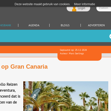
Deze website maakt gebruik van cookies.
Meer informatie
Login
NISBANK
AGENDA
BLOGS
ADVERTEREN
Geplaatst op: 25-12-2024
Auteur: Marc Gerlings
 op Gran Canaria
ollo Reizen
teventura,
ceerd dat is
ten van de