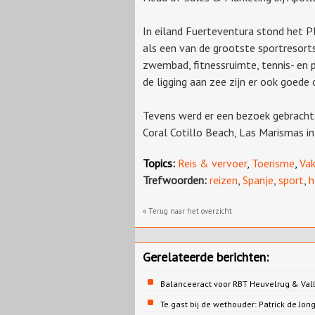
In eiland Fuerteventura stond het P
als een van de grootste sportresorts 
zwembad, fitnessruimte, tennis- en 
de ligging aan zee zijn er ook goede
Tevens werd er een bezoek gebracht 
Coral Cotillo Beach, Las Marismas i
Topics:
Reis & vervoer
,
Toerisme
,
Vak
Trefwoorden:
reizen
,
Spanje
,
sport
,
h
« Terug naar het overzicht
Gerelateerde berichten:
Balanceeract voor RBT Heuvelrug & Vall
Te gast bij de wethouder: Patrick de 