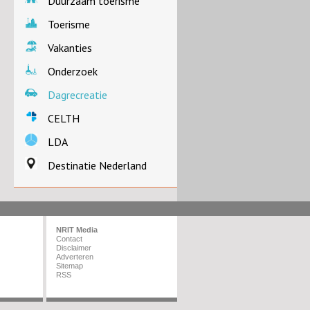
Duurzaam toerisme
Toerisme
Vakanties
Onderzoek
Dagrecreatie
CELTH
LDA
Destinatie Nederland
NRIT Media
Contact
Disclaimer
Adverteren
Sitemap
RSS