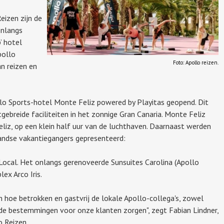
eizen zijn de
onlangs
’ hotel
pollo
Foto: Apollo reizen.
an reizen en
llo Sports-hotel Monte Feliz powered by Playitas geopend. Dit
tgebreide faciliteiten in het zonnige Gran Canaria. Monte Feliz
Feliz, op een klein half uur van de luchthaven. Daarnaast werden
ndse vakantiegangers gepresenteerd:
Local. Het onlangs gerenoveerde Sunsuites Carolina (Apollo
x Arco Iris.
 hoe betrokken en gastvrij de lokale Apollo-collega's, zowel
 de bestemmingen voor onze klanten zorgen", zegt Fabian Lindner,
o Reizen.