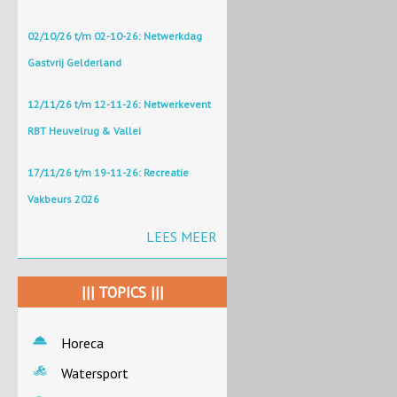
02/10/26 t/m 02-10-26: Netwerkdag
Gastvrij Gelderland
12/11/26 t/m 12-11-26: Netwerkevent
RBT Heuvelrug & Vallei
17/11/26 t/m 19-11-26: Recreatie
Vakbeurs 2026
LEES MEER
||| TOPICS |||
Horeca
Watersport