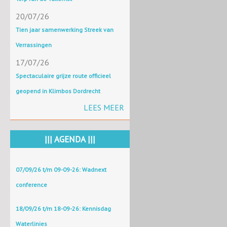
20/07/26
Tien jaar samenwerking Streek van
Verrassingen
17/07/26
Spectaculaire grijze route officieel
geopend in Klimbos Dordrecht
LEES MEER
||| AGENDA |||
07/09/26 t/m 09-09-26: Wadnext
conference
18/09/26 t/m 18-09-26: Kennisdag
Waterlinies