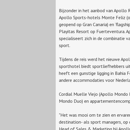
Bijzonder in het aanbod van Apollo R
Apollo Sports-hotels Monte Feliz (
geopend op Gran Canaria) en ‘flagship
Playitas Resort op Fuerteventura. A
specialiseert zich in de combinatie v
sport.
Tijdens de reis werd het nieuwe Apo
sporthotel biedt sportliefhebbers ui
heeft een gunstige ligging in Bahia 
andere accommodaties voor Nederla
Cordial Muelle Viejo (Apollo Mondo 
Mondo Duo) en appartementencomple
"Het was mooi om te zien en ervaren
destination- als sport managers, op
Head of Sales & Marketing bij Apoll