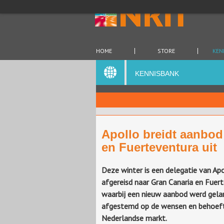
HOME
STORE
KEN
KENNISBANK
Apollo breidt aanbod
en Fuerteventura uit
Deze winter is een delegatie van Ap
afgereisd naar Gran Canaria en Fuer
waarbij een nieuw aanbod werd gelan
afgestemd op de wensen en behoef
Nederlandse markt.