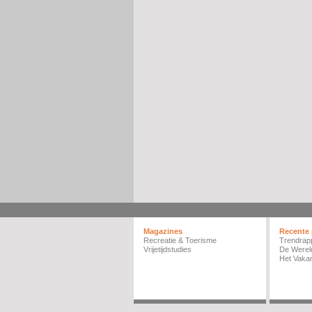
Magazines
Recente 
Recreatie & Toerisme
Trendrap
Vrijetijdstudies
De Werel
Het Vakan