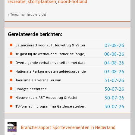
recreatie
,
stortplaatsen
,
noord-holland
« Terug naar het overzicht
Gerelateerde berichten:
07-08-26
Balanceeract voor RBT Heuvelrug & Vallei
06-08-26
Te gast bij de wethouder: Patrick de Jonge,
Gemeente Emmen
04-08-26
Overtuigende verhalen vertellen met data
03-08-26
Nationale Parken moeten gebiedsurgentie
en beleidsurgentie verbinden
31-07-26
Toerisme als versneller van
retailtransformatie in Europese
30-07-26
Droogte neemt toe
binnensteden
30-07-26
Nieuwe koers RBT Heuvelrug & Vallei
zichtbaar in eerste resultaten 2026
30-07-26
TV-format in programma Gelderse streken:
Rondje Gelderland
Brancherapport Sportevenementen in Nederland