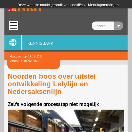
Login
Deze website maakt gebruik van cookies.
Deze melding verbergen
Meer informatie
KENNISBANK
Geplaatst op: 15-11-2024
Auteur: Marc Gerlings
Noorden boos over uitstel
ontwikkeling Lelylijn en
Nedersaksenlijn
Zelfs volgende processtap niet mogelijk