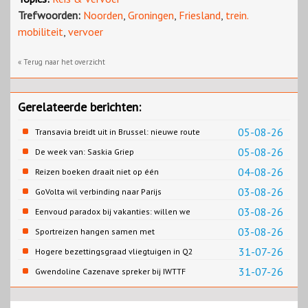
Trefwoorden:
Noorden
,
Groningen
,
Friesland
,
trein.
mobiliteit
,
vervoer
« Terug naar het overzicht
Gerelateerde berichten:
05-08-26
Transavia breidt uit in Brussel: nieuwe route
naar Porto
05-08-26
De week van: Saskia Griep
04-08-26
Reizen boeken draait niet op één
contentbron
03-08-26
GoVolta wil verbinding naar Parijs
03-08-26
Eenvoud paradox bij vakanties: willen we
eenvoud of toch goed verzorgd?
03-08-26
Sportreizen hangen samen met
bestemming en welzijn
31-07-26
Hogere bezettingsgraad vliegtuigen in Q2
van 2026
31-07-26
Gwendoline Cazenave spreker bij IWTTF
congres in Utrecht