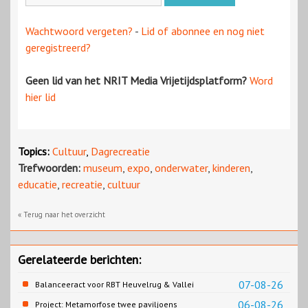
Wachtwoord vergeten?
-
Lid of abonnee en nog niet
geregistreerd?
Geen lid van het NRIT Media Vrijetijdsplatform?
Word
hier lid
Topics:
Cultuur
,
Dagrecreatie
Trefwoorden:
museum
,
expo
,
onderwater
,
kinderen
,
educatie
,
recreatie
,
cultuur
« Terug naar het overzicht
Gerelateerde berichten:
07-08-26
Balanceeract voor RBT Heuvelrug & Vallei
06-08-26
Project: Metamorfose twee paviljoens