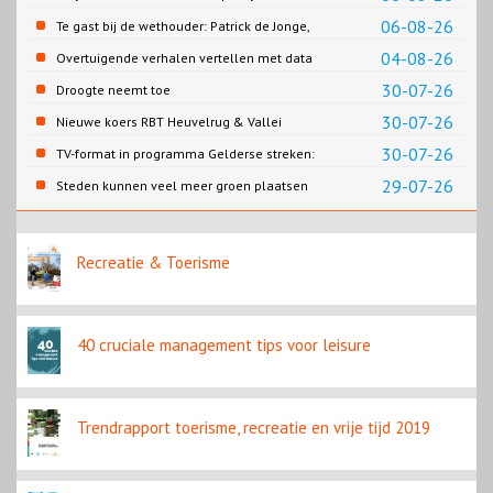
Biesbosch MuseumEiland
06-08-26
Te gast bij de wethouder: Patrick de Jonge,
Gemeente Emmen
04-08-26
Overtuigende verhalen vertellen met data
30-07-26
Droogte neemt toe
30-07-26
Nieuwe koers RBT Heuvelrug & Vallei
zichtbaar in eerste resultaten 2026
30-07-26
TV-format in programma Gelderse streken:
Rondje Gelderland
29-07-26
Steden kunnen veel meer groen plaatsen
Recreatie & Toerisme
40 cruciale management tips voor leisure
Trendrapport toerisme, recreatie en vrije tijd 2019