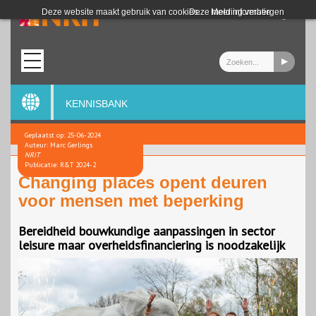
Login
Deze website maakt gebruik van cookies.
Deze melding verbergen
Meer informatie
KENNISBANK
Geplaatst op: 25-06-2024
Auteur: Marc Gerlings
NRIT
Publicatie: R&T 2024-2
Changing places opent deuren
voor mensen met beperking
Bereidheid bouwkundige aanpassingen in sector
leisure maar overheidsfinanciering is noodzakelijk