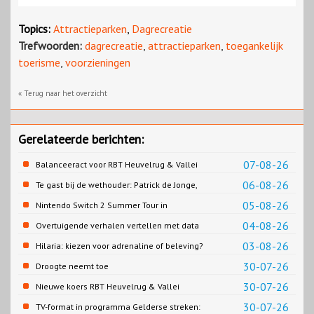
Topics:
Attractieparken
,
Dagrecreatie
Trefwoorden:
dagrecreatie
,
attractieparken
,
toegankelijk
toerisme
,
voorzieningen
« Terug naar het overzicht
Gerelateerde berichten:
07-08-26
Balanceeract voor RBT Heuvelrug & Vallei
06-08-26
Te gast bij de wethouder: Patrick de Jonge,
Gemeente Emmen
05-08-26
Nintendo Switch 2 Summer Tour in
Slagharen
04-08-26
Overtuigende verhalen vertellen met data
03-08-26
Hilaria: kiezen voor adrenaline of beleving?
30-07-26
Droogte neemt toe
30-07-26
Nieuwe koers RBT Heuvelrug & Vallei
zichtbaar in eerste resultaten 2026
30-07-26
TV-format in programma Gelderse streken: