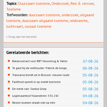
Topics:
Duurzaam toerisme
,
Onderzoek
,
Reis & vervoer
,
Toerisme
Trefwoorden:
duurzaam toerisme
,
onderzoek
,
uitgaand
toerisme
,
duurzaam uitgaand toerisme
,
reisbranche
,
luchtvaart
,
sociaal toerisme
« Terug naar het overzicht
Gerelateerde berichten:
07-08-26
Balanceeract voor RBT Heuvelrug & Vallei
06-08-26
Te gast bij de wethouder: Patrick de Jonge,
Gemeente Emmen
05-08-26
Transavia breidt uit in Brussel: nieuwe route
naar Porto
05-08-26
Fastfood speelt in op markt toerisme
05-08-26
De week van: Saskia Griep
04-08-26
Logiesaanbod Vlaanderen: 531.242
slaapplaatsen
04-08-26
Reizen boeken draait niet op één