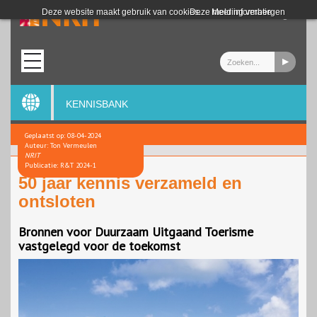
Login
Deze website maakt gebruik van cookies.
Deze melding verbergen
Meer informatie
KENNISBANK
Geplaatst op: 08-04-2024
Auteur: Ton Vermeulen
NRIT
Publicatie: R&T 2024-1
50 jaar kennis verzameld en
ontsloten
Bronnen voor Duurzaam Uitgaand Toerisme
vastgelegd voor de toekomst