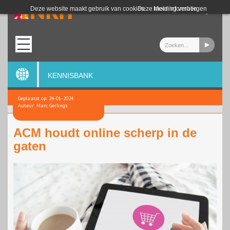
Login
Deze website maakt gebruik van cookies.
Deze melding verbergen
Meer informatie
KENNISBANK
Geplaatst op: 24-01-2024
Auteur: Marc Gerlings
ACM houdt online scherp in de
gaten