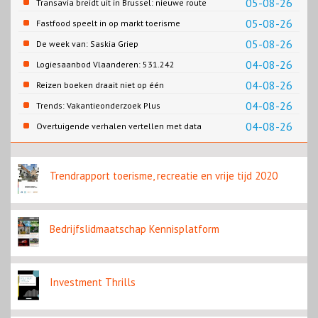
05-08-26
Transavia breidt uit in Brussel: nieuwe route
naar Porto
05-08-26
Fastfood speelt in op markt toerisme
05-08-26
De week van: Saskia Griep
04-08-26
Logiesaanbod Vlaanderen: 531.242
slaapplaatsen
04-08-26
Reizen boeken draait niet op één
contentbron
04-08-26
Trends: Vakantieonderzoek Plus
04-08-26
Overtuigende verhalen vertellen met data
Trendrapport toerisme, recreatie en vrije tijd 2020
Bedrijfslidmaatschap Kennisplatform
Investment Thrills