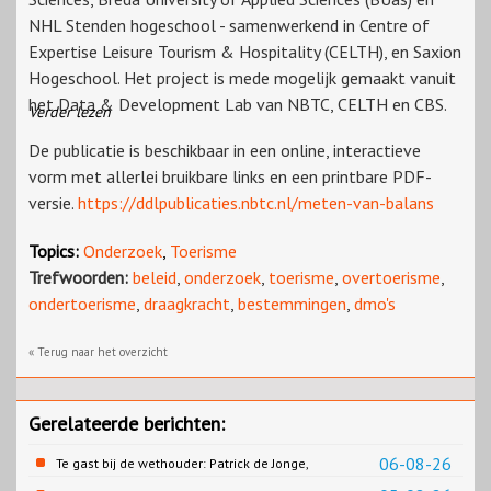
NHL Stenden hogeschool - samenwerkend in Centre of
Expertise Leisure Tourism & Hospitality (CELTH), en Saxion
Hogeschool. Het project is mede mogelijk gemaakt vanuit
het Data & Development Lab van NBTC, CELTH en CBS.
Verder lezen
De publicatie is beschikbaar in een online, interactieve
vorm met allerlei bruikbare links en een printbare PDF-
versie.
https://ddlpublicaties.nbtc.nl/meten-van-balans
Topics:
Onderzoek
,
Toerisme
Trefwoorden:
beleid
,
onderzoek
,
toerisme
,
overtoerisme
,
ondertoerisme
,
draagkracht
,
bestemmingen
,
dmo's
« Terug naar het overzicht
Gerelateerde berichten:
06-08-26
Te gast bij de wethouder: Patrick de Jonge,
Gemeente Emmen