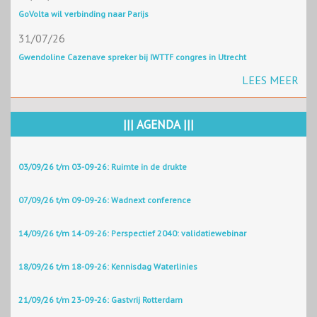
GoVolta wil verbinding naar Parijs
31/07/26
Gwendoline Cazenave spreker bij IWTTF congres in Utrecht
LEES MEER
||| AGENDA |||
03/09/26 t/m 03-09-26: Ruimte in de drukte
07/09/26 t/m 09-09-26: Wadnext conference
14/09/26 t/m 14-09-26: Perspectief 2040: validatiewebinar
18/09/26 t/m 18-09-26: Kennisdag Waterlinies
21/09/26 t/m 23-09-26: Gastvrij Rotterdam