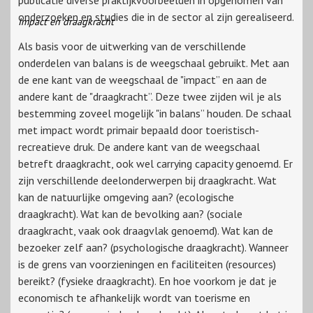
publicatie diverse praktijkvoorbeelden in opgenomen van
onderzoeken en studies die in de sector al zijn gerealiseerd.
Impact en draagkracht
Als basis voor de uitwerking van de verschillende
onderdelen van balans is de weegschaal gebruikt. Met aan
de ene kant van de weegschaal de "impact” en aan de
andere kant de "draagkracht”. Deze twee zijden wil je als
bestemming zoveel mogelijk "in balans” houden. De schaal
met impact wordt primair bepaald door toeristisch-
recreatieve druk. De andere kant van de weegschaal
betreft draagkracht, ook wel carrying capacity genoemd. Er
zijn verschillende deelonderwerpen bij draagkracht. Wat
kan de natuurlijke omgeving aan? (ecologische
draagkracht). Wat kan de bevolking aan? (sociale
draagkracht, vaak ook draagvlak genoemd). Wat kan de
bezoeker zelf aan? (psychologische draagkracht). Wanneer
is de grens van voorzieningen en faciliteiten (resources)
bereikt? (fysieke draagkracht). En hoe voorkom je dat je
economisch te afhankelijk wordt van toerisme en