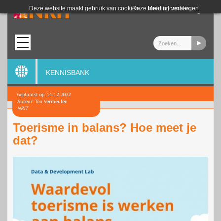
Login
Deze website maakt gebruik van cookies.
Deze melding verbergen
Meer informatie
KENNISBANK
Geplaatst op: 14-12-2022
Auteur: Ton Vermeulen
NRIT
Toerisme in balans? Hoe meet je
dat?