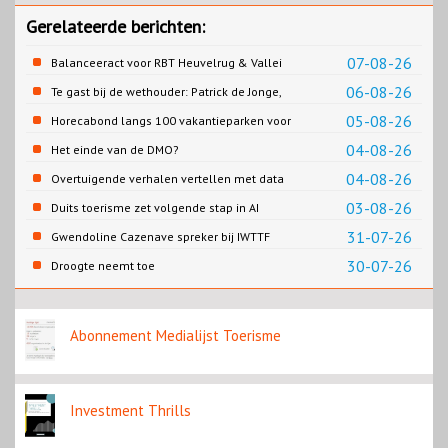
Gerelateerde berichten:
07-08-26
Balanceeract voor RBT Heuvelrug & Vallei
06-08-26
Te gast bij de wethouder: Patrick de Jonge,
Gemeente Emmen
05-08-26
Horecabond langs 100 vakantieparken voor
Cao-recreatie
04-08-26
Het einde van de DMO?
04-08-26
Overtuigende verhalen vertellen met data
03-08-26
Duits toerisme zet volgende stap in AI
content
31-07-26
Gwendoline Cazenave spreker bij IWTTF
congres in Utrecht
30-07-26
Droogte neemt toe
Abonnement Medialijst Toerisme
Investment Thrills