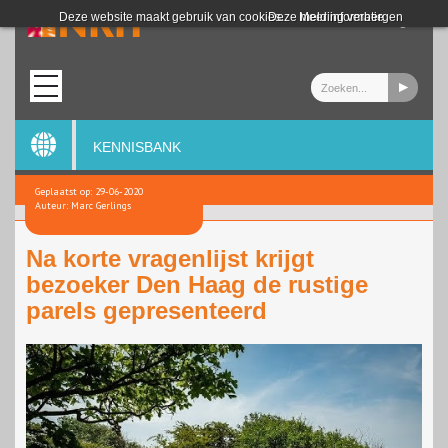
Login
Deze website maakt gebruik van cookies.
Deze melding verbergen
Meer informatie
KENNISBANK
Geplaatst op: 29-06-2020
Auteur: Marc Gerlings
Na korte vragenlijst krijgt
bezoeker Den Haag de rustige
parels gepresenteerd