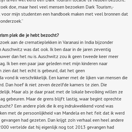
erzoek doe, maar heel veel mensen bezoeken Dark Tourism,-
l ik voor mijn studenten een handboek maken met veel bronnen dat
 onderzoek.”
rism plek die je hebt bezocht?
zoek aan de crematieplekken in Varanasi in India bijzonder
 Auschwitz was dat ook. Ik ben daar in de jaren zeventig
uwer dan het nu is. Auschwitz zou ik geen tweede keer meer
g. Ik ben een paar jaar geleden met mijn kinderen naar
zien dat het echt is gebeurd, dat het geen
a vond ik verschrikkelijk. Een kamer met de lijken van mensen die
rd. Dan hoef ik niet zeven dezelfde kamers te zien. Die
elijk. Maar als je daar praat met de lokale bevolking willen ze
ag gebeuren. Maar de grens blijft lastig, waar begint oprechte
ezucht? Een andere plek die ik erg indrukwekkend vond was
ken met de persoonlijkheid van Mandela en het feit dat ik werd
 gevangen had gezeten. Dan krijgt zo'n verhaal een heel andere
n 2000 vertelde dat hij eigenlijk nog tot 2013 gevangen had