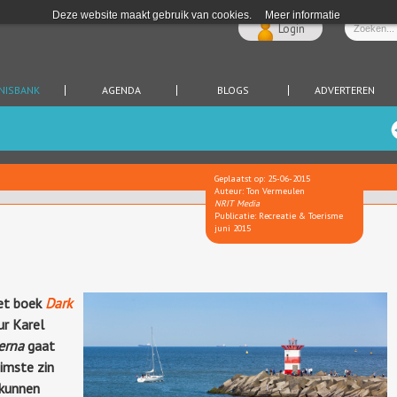
Deze website maakt gebruik van cookies.
Meer informatie
Login
NISBANK
AGENDA
BLOGS
ADVERTEREN
Geplaatst op: 25-06-2015
Auteur: Ton Vermeulen
NRIT Media
Publicatie: Recreatie & Toerisme
juni 2015
het boek
Dark
r Karel
erna
gaat
uimste zin
 kunnen