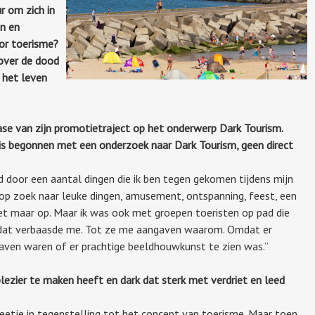
r om zich in
n en
or toerisme?
over de dood
n het leven
fase van zijn promotietraject op het onderwerp Dark Tourism.
j is begonnen met een onderzoek naar Dark Tourism, geen direct
d door een aantal dingen die ik ben tegen gekomen tijdens mijn
t op zoek naar leuke dingen, amusement, ontspanning, feest, een
het maar op. Maar ik was ook met groepen toeristen op pad die
 dat verbaasde me. Tot ze me aangaven waarom. Omdat er
ven waren of er prachtige beeldhouwkunst te zien was.”
lezier te maken heeft en dark dat sterk met verdriet en leed
beetje in tegenstelling tot het concept van toerisme. Maar toen