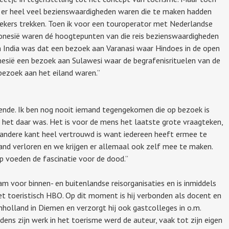
at er heel veel bezienswaardigheden waren die te maken hadden
ekers trekken. Toen ik voor een touroperator met Nederlandse
donesië waren dé hoogtepunten van die reis bezienswaardigheden
 India was dat een bezoek aan Varanasi waar Hindoes in de open
esië een bezoek aan Sulawesi waar de begrafenisrituelen van de
bezoek aan het eiland waren.”
ende. Ik ben nog nooit iemand tegengekomen die op bezoek is
 het daar was. Het is voor de mens het laatste grote vraagteken,
andere kant heel vertrouwd is want iedereen heeft ermee te
nd verloren en we krijgen er allemaal ook zelf mee te maken.
 voeden de fascinatie voor de dood.”
m voor binnen- en buitenlandse reisorganisaties en is inmiddels
het toeristisch HBO. Op dit moment is hij verbonden als docent en
olland in Diemen en verzorgt hij ook gastcolleges in o.m.
jdens zijn werk in het toerisme werd de auteur, vaak tot zijn eigen