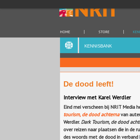
HOME
STORE
KEN
KENNISBANK
De dood leeft!
Interview met Karel Werdler
Eind mei verscheen bij NRIT Media 
tourism, de dood achterna
van auteu
Werdler.
Dark Tourism, de dood acht
over reizen naar plaatsen die in de r
des woords met de dood in verband