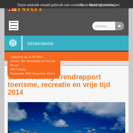
Login
Deze website maakt gebruik van cookies.
Deze melding verbergen
Meer informatie
KENNISBANK
Geplaatst op: 21-09-2014
Auteur: Ton Vermeulen en Kim de
Bruijn
NRIT Media
Publicatie: NRIT Magazine 2014-4
Samenvatting Trendrapport
toerisme, recreatie en vrije tijd
2014