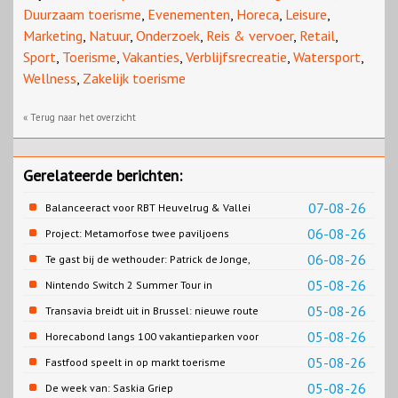
Duurzaam toerisme
,
Evenementen
,
Horeca
,
Leisure
,
Marketing
,
Natuur
,
Onderzoek
,
Reis & vervoer
,
Retail
,
Sport
,
Toerisme
,
Vakanties
,
Verblijfsrecreatie
,
Watersport
,
Wellness
,
Zakelijk toerisme
« Terug naar het overzicht
Gerelateerde berichten:
07-08-26
Balanceeract voor RBT Heuvelrug & Vallei
06-08-26
Project: Metamorfose twee paviljoens
Biesbosch MuseumEiland
06-08-26
Te gast bij de wethouder: Patrick de Jonge,
Gemeente Emmen
05-08-26
Nintendo Switch 2 Summer Tour in
Slagharen
05-08-26
Transavia breidt uit in Brussel: nieuwe route
naar Porto
05-08-26
Horecabond langs 100 vakantieparken voor
Cao-recreatie
05-08-26
Fastfood speelt in op markt toerisme
05-08-26
De week van: Saskia Griep