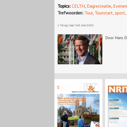
Topics:
CELTH
,
Dagrecreatie
,
Evene
Trefwoorden:
Tour
,
Tourstart
,
sport
,
« Terug naar het overzicht
Door Hans D