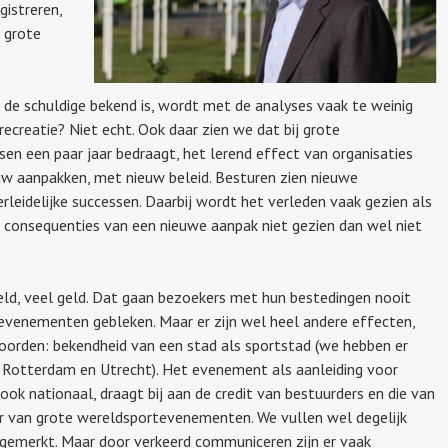
gistreren,
 grote
de schuldige bekend is, wordt met de analyses vaak te weinig
recreatie? Niet echt. Ook daar zien we dat bij grote
sen een paar jaar bedraagt, het lerend effect van organisaties
euw aanpakken, met nieuw beleid. Besturen zien nieuwe
rleidelijke successen. Daarbij wordt het verleden vaak gezien als
 consequenties van een nieuwe aanpak niet gezien dan wel niet
ld, veel geld. Dat gaan bezoekers met hun bestedingen nooit
evenementen gebleken. Maar er zijn wel heel andere effecten,
oorden: bekendheid van een stad als sportstad (we hebben er
m, Rotterdam en Utrecht). Het evenement als aanleiding voor
ok nationaal, draagt bij aan de credit van bestuurders en die van
or van grote wereldsportevenementen. We vullen wel degelijk
ngemerkt. Maar door verkeerd communiceren zijn er vaak