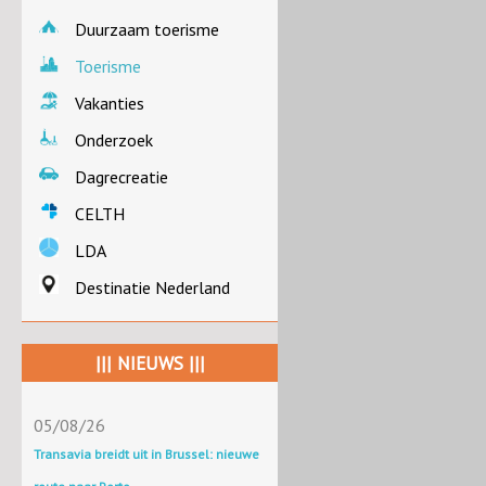
Duurzaam toerisme
Toerisme
Vakanties
Onderzoek
Dagrecreatie
CELTH
LDA
Destinatie Nederland
||| NIEUWS |||
05/08/26
Transavia breidt uit in Brussel: nieuwe