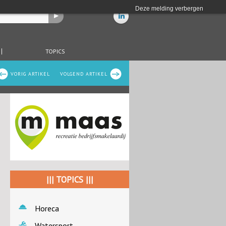
Deze melding verbergen
TOPICS
VORIG ARTIKEL
VOLGEND ARTIKEL
||| TOPICS |||
Horeca
Watersport