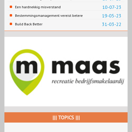
zegen?
10-07-23
Een hardnekkig misverstand
19-05-23
Bestemmingsmanagement vereist betere
verankering van recreatie en toerisme in het
31-03-22
Build Back Better
bestuurlijk instrumentarium
||| TOPICS |||