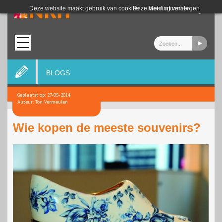
Login
Deze website maakt gebruik van cookies.
Deze melding verbergen
Meer informatie
BLOGS
Geplaatst op: 27-05-2014
Auteur: Ton Vermeulen
Wie kopen de meeste souvenirs?