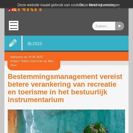
Login
Deze website maakt gebruik van cookies.
Deze melding verbergen
Meer informatie
BLOGS
Geplaatst op: 19-05-2023
Auteur: Stefan Hartman en Bert
Smit
Bestemmingsmanagement vereist
betere verankering van recreatie
en toerisme in het bestuurlijk
instrumentarium