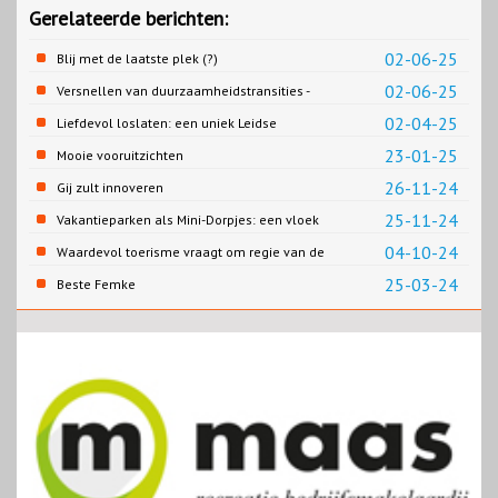
Gerelateerde berichten:
02-06-25
Blij met de laatste plek (?)
02-06-25
Versnellen van duurzaamheidstransities -
het SPRONG project
02-04-25
Liefdevol loslaten: een uniek Leidse
samenwerking
23-01-25
Mooie vooruitzichten
26-11-24
Gij zult innoveren
25-11-24
Vakantieparken als Mini-Dorpjes: een vloek
of een zegen?
04-10-24
Waardevol toerisme vraagt om regie van de
overheid
25-03-24
Beste Femke