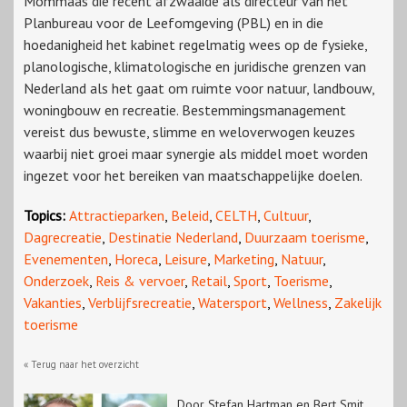
Mommaas die recent afzwaaide als directeur van het
Planbureau voor de Leefomgeving (PBL) en in die
hoedanigheid het kabinet regelmatig wees op de fysieke,
planologische, klimatologische en juridische grenzen van
Nederland als het gaat om ruimte voor natuur, landbouw,
woningbouw en recreatie. Bestemmingsmanagement
vereist dus bewuste, slimme en weloverwogen keuzes
waarbij niet groei maar synergie als middel moet worden
ingezet voor het bereiken van maatschappelijke doelen.
Topics:
Attractieparken
,
Beleid
,
CELTH
,
Cultuur
,
Dagrecreatie
,
Destinatie Nederland
,
Duurzaam toerisme
,
Evenementen
,
Horeca
,
Leisure
,
Marketing
,
Natuur
,
Onderzoek
,
Reis & vervoer
,
Retail
,
Sport
,
Toerisme
,
Vakanties
,
Verblijfsrecreatie
,
Watersport
,
Wellness
,
Zakelijk
toerisme
« Terug naar het overzicht
Door Stefan Hartman en Bert Smit