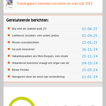
Trendrapport toerisme, recreatie en vrije tijd 2013
Gerelateerde berichten:
02-06-25
Blij met de laatste plek (?)
02-04-25
Liefdevol loslaten: een uniek Leidse
samenwerking
23-01-25
Mooie vooruitzichten
26-11-24
Gij zult innoveren
25-11-24
Vakantieparken als Mini-Dorpjes: een vloek
of een zegen?
04-10-24
Waardevol toerisme vraagt om regie van de
overheid
25-03-24
Beste Femke
11-01-24
Navigeren door de wind van verandering