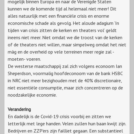
mogelijk binnen
Europa en naar de Verenigde Staten
kunnen we de komende tijd al helemaal niet meer! Dit
alles natuurlijk met een financiële crisis en enorme
economische schade als gevolg. Het aloude adagium ‘In
tijden van crisis zitten de kerken en theaters vol’ geldt
ineens niet meer. Niet omdat we die troost van de kerken
of de theaters niet willen, maar simpelweg omdat het niet
màg en de overheid op vele terreinen meer regie zal -
moeten- voeren.
De westerse maatschappij zal zich volgens econoom Ian
Sheperdson, voormalig hoofdeconoom van de bank HSBC
in NRC niet meer bezighouden met de 40% discretionaire,
niet essentiële consumptie, maar zich concentreren op de
noodzakelijke economie.
Verandering
En dadelijk is de Covid-19 crisis voorbij en zitten we
letterlijk met lege handen.
Velen zullen hun baan kwijt zijn.
Bedrijven en ZZP’ers zijn failliet gegaan. Een substantieel