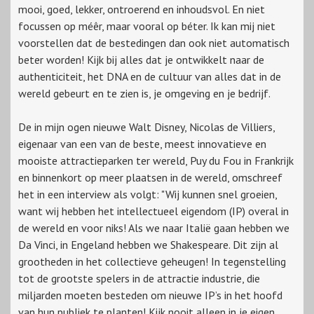
mooi, goed, lekker, ontroerend en inhoudsvol. En niet
focussen op méêr, maar vooral op béter. Ik kan mij niet
voorstellen dat de bestedingen dan ook niet automatisch
beter worden!
Kijk bij alles dat je ontwikkelt naar de
authenticiteit, het DNA en de cultuur van alles dat in de
wereld gebeurt en te zien is, je omgeving en je bedrijf.
De in mijn ogen nieuwe Walt Disney, Nicolas de Villiers,
eigenaar van een van de beste, meest innovatieve en
mooiste attractieparken ter wereld, Puy du Fou in Frankrijk
en binnenkort op meer plaatsen in de wereld, omschreef
het in een interview als volgt:
"Wij kunnen snel groeien,
want wij hebben het intellectueel eigendom (IP) overal in
de wereld en voor niks! Als we naar Italië gaan hebben we
Da Vinci, in Engeland hebben we Shakespeare. Dit zijn al
grootheden in het collectieve geheugen! In tegenstelling
tot de grootste spelers in de attractie industrie, die
miljarden moeten besteden om nieuwe IP’s in het hoofd
van hun publiek te planten! Kijk nooit alleen in je eigen