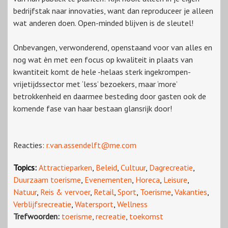
bedrijfstak naar innovaties, want dan reproduceer je alleen
wat anderen doen. Open-minded blijven is de sleutel!
Onbevangen, verwonderend, openstaand voor van alles en
nog wat èn met een focus op kwaliteit in plaats van
kwantiteit komt de hele -helaas sterk ingekrompen-
vrijetijdssector met ‘less’ bezoekers, maar ‘more’
betrokkenheid en daarmee besteding door gasten ook de
komende fase van haar bestaan glansrijk door!
Reacties:
r.van.assendelft@me.com
Topics:
Attractieparken
,
Beleid
,
Cultuur
,
Dagrecreatie
,
Duurzaam toerisme
,
Evenementen
,
Horeca
,
Leisure
,
Natuur
,
Reis & vervoer
,
Retail
,
Sport
,
Toerisme
,
Vakanties
,
Verblijfsrecreatie
,
Watersport
,
Wellness
Trefwoorden:
toerisme
,
recreatie
,
toekomst