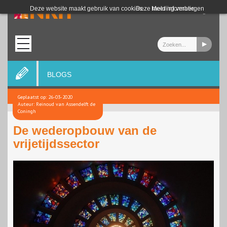
Login
Deze website maakt gebruik van cookies.
Deze melding verbergen
Meer informatie
BLOGS
Geplaatst op: 26-03-2020
Auteur: Reinoud van Assendelft de
Coningh
De wederopbouw van de
vrijetijdssector