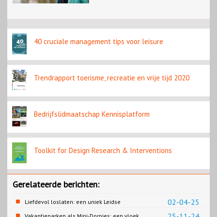
40 cruciale management tips voor leisure
Trendrapport toerisme, recreatie en vrije tijd 2020
Bedrijfslidmaatschap Kennisplatform
Toolkit for Design Research & Interventions
Gerelateerde berichten:
02-04-25
Liefdevol loslaten: een uniek Leidse
samenwerking
25-11-24
Vakantieparken als Mini-Dorpjes: een vloek