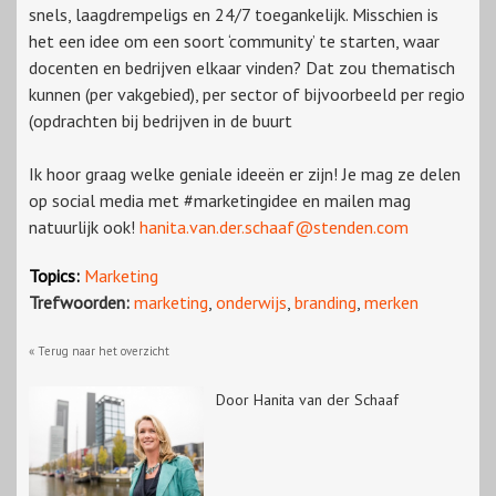
snels, laagdrempeligs en 24/7 toegankelijk. Misschien is
het een idee om een soort ‘community’ te starten, waar
docenten en bedrijven elkaar vinden? Dat zou thematisch
kunnen (per vakgebied), per sector of bijvoorbeeld per regio
(opdrachten bij bedrijven in de buurt
Ik hoor graag welke geniale ideeën er zijn! Je mag ze delen
op social media met #marketingidee en mailen mag
natuurlijk ook!
hanita.van.der.schaaf@stenden.com
Topics:
Marketing
Trefwoorden:
marketing
,
onderwijs
,
branding
,
merken
« Terug naar het overzicht
Door Hanita van der Schaaf