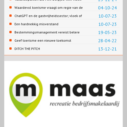
of een zegen?
04-10-24
Waardevol toerisme vraagt om regie van de
overheid
10-07-23
ChatGPT en de gastvrijheidssector; vloek of
zegen?
10-07-23
Een hardnekkig misverstand
19-05-23
Bestemmingsmanagement vereist betere
verankering van recreatie en toerisme in het
28-04-22
Geef toerisme een nieuwe toekomst
bestuurlijk instrumentarium
13-12-21
DITCH THE PITCH