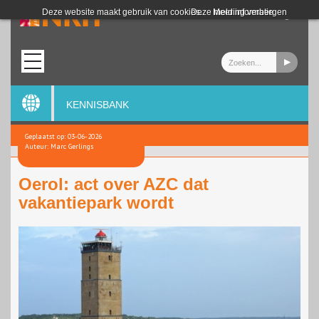
Login
Deze website maakt gebruik van cookies.
Deze melding verbergen
Meer informatie
KENNISBANK
Geplaatst op: 03-06-2026
Auteur: Marc Gerlings
Oerol: act over AZC dat
vakantiepark wordt