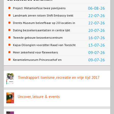
06-08-26
Project: Metamorfose twee paviljoens
Biesbosch MuseumEiland
22-07-26
Landmark zeven rotsen Shift Embassy trekt
naar verwachting honderdduizenden
22-07-26
Drents Museum beleefbaar op 20 locaties in
bezoekers
Drenthe
20-07-26
Daling bezoekersaantallen in centra lijkt
gestopt
16-07-26
Tweede gebouw bezoekerscentrum
Loevestein dichterbij
13-07-26
Kajsa Ollongren voorzitter Raad van Toezicht
Rijksmuseum
09-07-26
Meer zekerheid voor flexwerkers
09-07-26
Keramiekmuseum Princessehof en
Slavernijmuseum werken samen in
koffietentoonstelling
Trendrapport toerisme, recreatie en vrije tijd 2017
Uncover, leisure & events