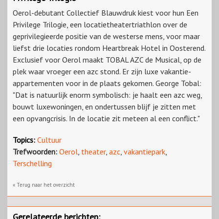
Oerol-debutant Collectief Blauwdruk kiest voor hun Een
Privilege Trilogie, een locatietheatertriathlon over de
geprivilegieerde positie van de westerse mens, voor maar
liefst drie locaties rondom Heartbreak Hotel in Oosterend.
Exclusief voor Oerol maakt TOBAL AZC de Musical, op de
plek waar vroeger een azc stond. Er zijn luxe vakantie-
appartementen voor in de plaats gekomen. George Tobal:
"Dat is natuurlijk enorm symbolisch: je haalt een azc weg,
bouwt luxewoningen, en ondertussen blijf je zitten met
een opvangcrisis. In de locatie zit meteen al een conflict."
Topics:
Cultuur
Trefwoorden:
Oerol
,
theater
,
azc
,
vakantiepark
,
Terschelling
« Terug naar het overzicht
Gerelateerde berichten: