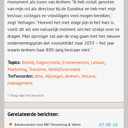
monument als icoon van Arnhem. "Ik heb voluit genoten
van mijn rol als directeur bij de Eusebius en heb met mijn
bestuur, collega’s en vrijwilligers veel mogen bereiken,”
zegt Verhagen. "Hoewel het met enige pijn in het hart is,
voelt dit als een natuurlijk moment om het stokje over te
dragen. Mijn opvolger zal aan de slag gaan met het nieuwe
ondernemingsplan dat vooruitblikt naar 2033 – het jaar
waarin Arnhem haar 800-jarig bestaan viert.”
Topics:
Beleid
,
Dagrecreatie
,
Evenementen
,
Leisure
,
Marketing
,
Toerisme
,
Verblijfsrecreatie
Trefwoorden:
dmo
,
Nijmegen
,
Arnhem
,
Veluwe
,
management
« Terug naar het overzicht
Gerelateerde berichten:
07-08-26
Balanceeract voor RBT Heuvelrug & Vallei