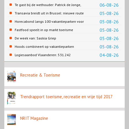
06-08-26
Te gast bij de wethouder: Patrick de Jonge,
Gemeente Emmen
05-08-26
Transavia breidt uit in Brussel: nieuwe route
naar Porto
05-08-26
Horecabond langs 100 vakantieparken voor
Cao-recreatie
05-08-26
Fastfood speelt in op markt toerisme
05-08-26
De week van: Saskia Griep
05-08-26
Hoods combineert op vakantieparken
recreatie en wonen
04-08-26
Logiesaanbod Vlaanderen: 531.242
slaapplaatsen
Recreatie & Toerisme
Trendrapport toerisme, recreatie en vrije tijd 2017
NRIT Magazine