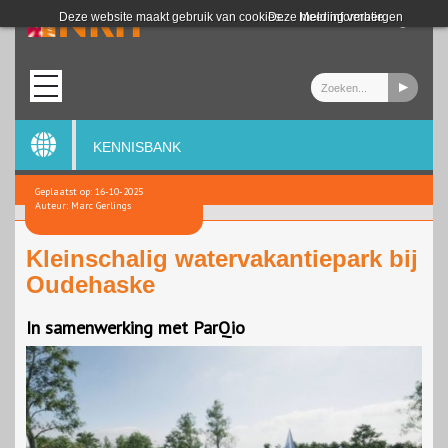
Login
Deze website maakt gebruik van cookies.
Deze melding verbergen
Meer informatie
KENNISBANK
Geplaatst op: 16-10-2025
Auteur: Marc Gerlings
Kleinschalig watervakantiepark bij
Oudehaske
In samenwerking met ParQio