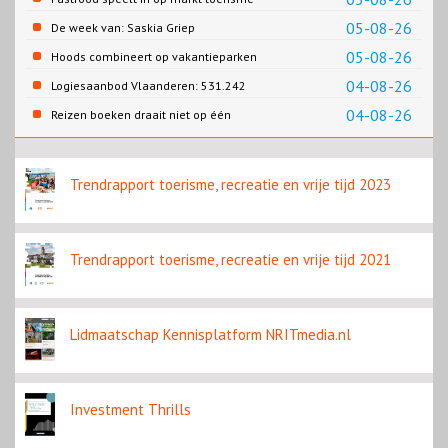
05-08-26
De week van: Saskia Griep
05-08-26
Hoods combineert op vakantieparken
recreatie en wonen
04-08-26
Logiesaanbod Vlaanderen: 531.242
slaapplaatsen
04-08-26
Reizen boeken draait niet op één
contentbron
Trendrapport toerisme, recreatie en vrije tijd 2023
Trendrapport toerisme, recreatie en vrije tijd 2021
Lidmaatschap Kennisplatform NRITmedia.nl
Investment Thrills