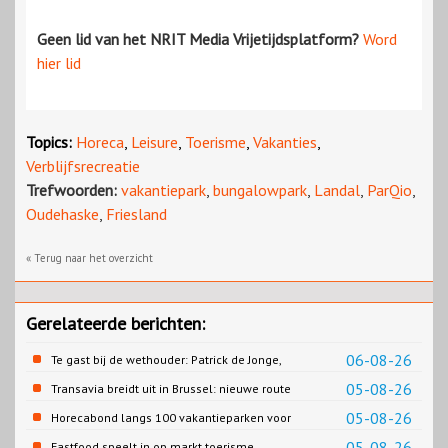
Geen lid van het NRIT Media Vrijetijdsplatform?
Word
hier lid
Topics:
Horeca
,
Leisure
,
Toerisme
,
Vakanties
,
Verblijfsrecreatie
Trefwoorden:
vakantiepark
,
bungalowpark
,
Landal
,
ParQio
,
Oudehaske
,
Friesland
« Terug naar het overzicht
Gerelateerde berichten:
06-08-26
Te gast bij de wethouder: Patrick de Jonge,
Gemeente Emmen
05-08-26
Transavia breidt uit in Brussel: nieuwe route
naar Porto
05-08-26
Horecabond langs 100 vakantieparken voor
Cao-recreatie
05-08-26
Fastfood speelt in op markt toerisme