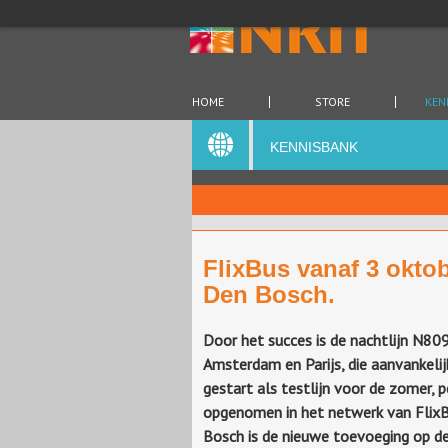
HOME
STORE
KEN
KENNISBANK
FlixBus vanaf 3 oktob
Den Bosch.
Door het succes is de nachtlijn N80
Amsterdam en Parijs, die aanvankeli
gestart als testlijn voor de zomer,
opgenomen in het netwerk van FlixB
Bosch is de nieuwe toevoeging op de