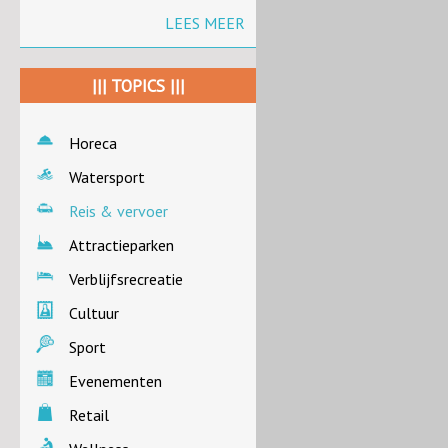
LEES MEER
||| TOPICS |||
Horeca
Watersport
Reis & vervoer
Attractieparken
Verblijfsrecreatie
Cultuur
Sport
Evenementen
Retail