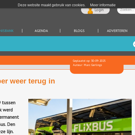
Deze website maakt gebruik van cookies.
Meer informatie
Login
NISBANK
AGENDA
BLOGS
ADVERTEREN
Geplaatst op: 30-09-2025
Auteur: Marc Gerlings
er weer terug in
9 tussen
jk werd
 permanent
us. Den
ze lijn.