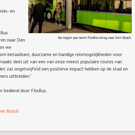
rein- en
xBus
Na negen jaar keert FlixBus terug naar Den Bosch.
eren naar Den
ven we
n om betaalbare, duurzame en handige reismogelijkheden voor
 maakt deel uit van een van onze meest populaire routes van
 Het zal ongetwijfeld een positieve impact hebben op de stad en
ers uitbreiden."
r bediend door FlixBus.
en Bosch