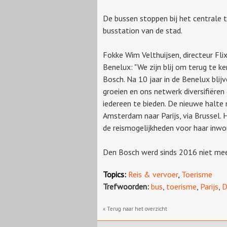
De bussen stoppen bij het centrale t
busstation van de stad.
Fokke Wim Velthuijsen, directeur Fli
Benelux: "We zijn blij om terug te k
Bosch. Na 10 jaar in de Benelux blij
groeien en ons netwerk diversifiëre
iedereen te bieden. De nieuwe halte
Amsterdam naar Parijs, via Brussel.
de reismogelijkheden voor haar inwon
Den Bosch werd sinds 2016 niet mee
Topics:
Reis & vervoer
,
Toerisme
Trefwoorden:
bus
,
toerisme
,
Parijs
,
D
« Terug naar het overzicht