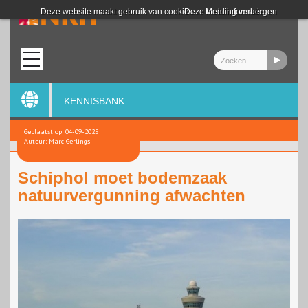
Login
Deze website maakt gebruik van cookies.
Deze melding verbergen
Meer informatie
KENNISBANK
Geplaatst op: 04-09-2025
Auteur: Marc Gerlings
Schiphol moet bodemzaak
natuurvergunning afwachten