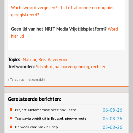
Wachtwoord vergeten?
-
Lid of abonnee en nog niet
geregistreerd?
Geen lid van het NRIT Media Vrijetijdsplatform?
Word
hier lid
Topics:
Natuur
,
Reis & vervoer
Trefwoorden:
Schiphol
,
natuurvergunning
,
rechter
« Terug naar het overzicht
Gerelateerde berichten:
06-08-26
Project: Metamorfose twee paviljoens
Biesbosch MuseumEiland
05-08-26
Transavia breidt uit in Brussel: nieuwe route
naar Porto
05-08-26
De week van: Saskia Griep