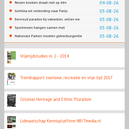
04-08-26
Reizen boeken draait niet op één
contentbron
03-08-26
GoVolta wil verbinding naar Parijs
03-08-26
Eenvoud paradox bij vakanties: willen we
eenvoud of toch goed verzorgd?
03-08-26
Sportreizen hangen samen met
bestemming en welzijn
03-08-26
Nationale Parken moeten gebiedsurgentie
en beleidsurgentie verbinden
Vrijetijdstudies nr 2 - 2014
Trendrapport toerisme, recreatie en vrije tijd 2017
Colonial Heritage and Ethnic Pluralism
Lidmaatschap Kennisplatform NRITmedia.nl