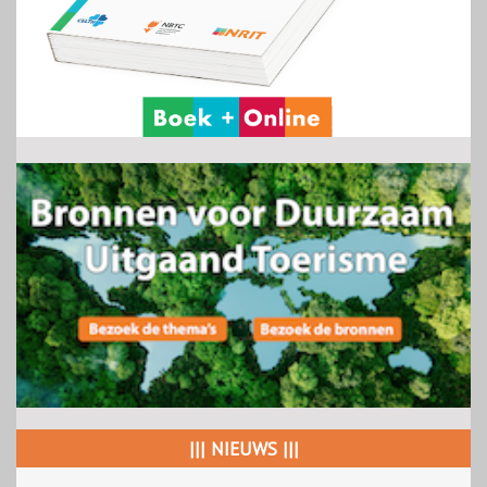
||| NIEUWS |||