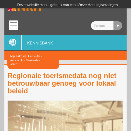
Login
Deze website maakt gebruik van cookies.
Deze melding verbergen
Meer informatie
KENNISBANK
Geplaatst op: 13-05-2025
Auteur: Ton Vermeulen
NRIT
Regionale toerismedata nog niet
betrouwbaar genoeg voor lokaal
beleid