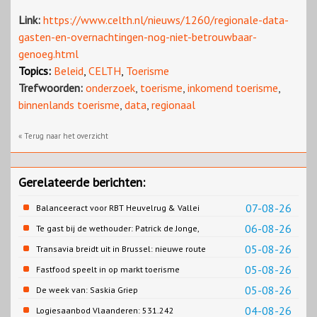
Link:
https://www.celth.nl/nieuws/1260/regionale-data-
gasten-en-overnachtingen-nog-niet-betrouwbaar-
genoeg.html
Topics:
Beleid
,
CELTH
,
Toerisme
Trefwoorden:
onderzoek
,
toerisme
,
inkomend toerisme
,
binnenlands toerisme
,
data
,
regionaal
« Terug naar het overzicht
Gerelateerde berichten:
07-08-26
Balanceeract voor RBT Heuvelrug & Vallei
06-08-26
Te gast bij de wethouder: Patrick de Jonge,
Gemeente Emmen
05-08-26
Transavia breidt uit in Brussel: nieuwe route
naar Porto
05-08-26
Fastfood speelt in op markt toerisme
05-08-26
De week van: Saskia Griep
04-08-26
Logiesaanbod Vlaanderen: 531.242