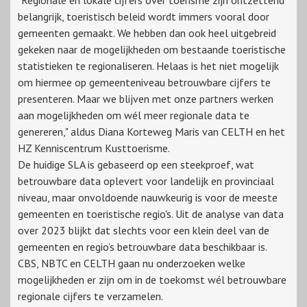
"Regionale en lokale cijfers over toerisme zijn ontzettend
belangrijk, toeristisch beleid wordt immers vooral door
gemeenten gemaakt. We hebben dan ook heel uitgebreid
gekeken naar de mogelijkheden om bestaande toeristische
statistieken te regionaliseren. Helaas is het niet mogelijk
om hiermee op gemeenteniveau betrouwbare cijfers te
presenteren. Maar we blijven met onze partners werken
aan mogelijkheden om wél meer regionale data te
genereren," aldus Diana Korteweg Maris van CELTH en het
HZ Kenniscentrum Kusttoerisme.
De huidige SLA is gebaseerd op een steekproef, wat
betrouwbare data oplevert voor landelijk en provinciaal
niveau, maar onvoldoende nauwkeurig is voor de meeste
gemeenten en toeristische regio's. Uit de analyse van data
over 2023 blijkt dat slechts voor een klein deel van de
gemeenten en regio’s betrouwbare data beschikbaar is.
CBS, NBTC en CELTH gaan nu onderzoeken welke
mogelijkheden er zijn om in de toekomst wél betrouwbare
regionale cijfers te verzamelen.