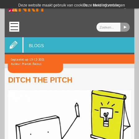
Login
Deze website maakt gebruik van cookies.
Deze melding verbergen
Meer informatie
BLOGS
Geplaatst op: 13-12-2021
Auteur: Marcel Baltus
DITCH THE PITCH