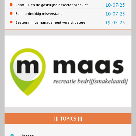
10-07-23
ChatGPT en de gastvrijheidssector; vloek of
zegen?
10-07-23
Een hardnekkig misverstand
19-05-23
Bestemmingsmanagement vereist betere
verankering van recreatie en toerisme in het
bestuurlijk instrumentarium
||| TOPICS |||
Horeca