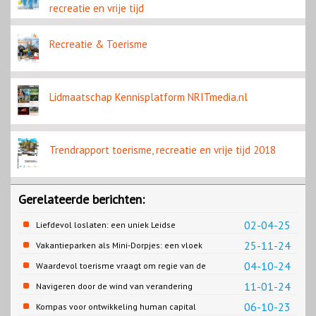
recreatie en vrije tijd
Recreatie & Toerisme
Lidmaatschap Kennisplatform NRITmedia.nl
Trendrapport toerisme, recreatie en vrije tijd 2018
Gerelateerde berichten:
02-04-25
Liefdevol loslaten: een uniek Leidse
samenwerking
25-11-24
Vakantieparken als Mini-Dorpjes: een vloek
of een zegen?
04-10-24
Waardevol toerisme vraagt om regie van de
overheid
11-01-24
Navigeren door de wind van verandering
06-10-23
Kompas voor ontwikkeling human capital