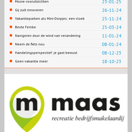
23-01-25
Mooie vooruitzichten
26-11-24
Gij zult innoveren
25-11-24
Vakantieparken als Mini-Dorpjes: een vloek
of een zegen?
25-03-24
Beste Femke
11-01-24
Navigeren door de wind van verandering
08-01-24
Neem de fiets nou
08-12-23
Handelingsperspectief: je gast bewust
maken van duurzaam gedrag tijdens een
18-10-23
Geen vakantie meer
leuk dagje uit