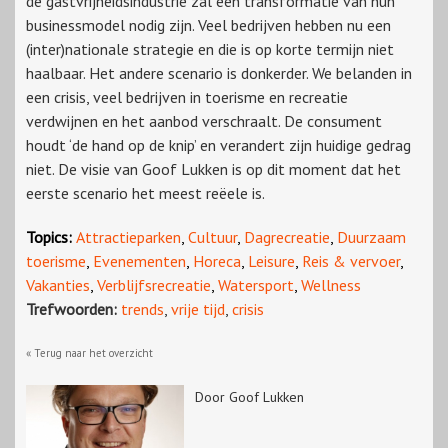
de gastvrijheidsindustrie zal een transformatie van hun
businessmodel nodig zijn. Veel bedrijven hebben nu een
(inter)nationale strategie en die is op korte termijn niet
haalbaar. Het andere scenario is donkerder. We belanden in
een crisis, veel bedrijven in toerisme en recreatie
verdwijnen en het aanbod verschraalt. De consument
houdt ‘de hand op de knip’ en verandert zijn huidige gedrag
niet. De visie van Goof Lukken is op dit moment dat het
eerste scenario het meest reëele is.
Topics:
Attractieparken
,
Cultuur
,
Dagrecreatie
,
Duurzaam
toerisme
,
Evenementen
,
Horeca
,
Leisure
,
Reis & vervoer
,
Vakanties
,
Verblijfsrecreatie
,
Watersport
,
Wellness
Trefwoorden:
trends
,
vrije tijd
,
crisis
« Terug naar het overzicht
Door Goof Lukken