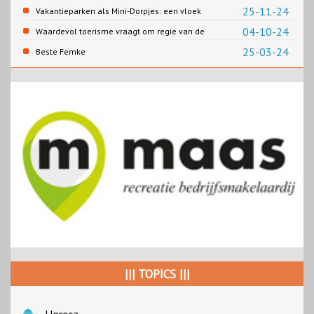
25-11-24
Vakantieparken als Mini-Dorpjes: een vloek
of een zegen?
04-10-24
Waardevol toerisme vraagt om regie van de
overheid
25-03-24
Beste Femke
||| TOPICS |||
Horeca