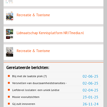
Recreatie & Toerisme
Lidmaatschap Kennisplatform NRITmedia.nl
Recreatie & Toerisme
Gerelateerde berichten:
02-06-25
Blij met de laatste plek (?)
02-06-25
Versnellen van duurzaamheidstransities -
het SPRONG project
02-04-25
Liefdevol loslaten: een uniek Leidse
samenwerking
23-01-25
Mooie vooruitzichten
26-11-24
Gij zult innoveren