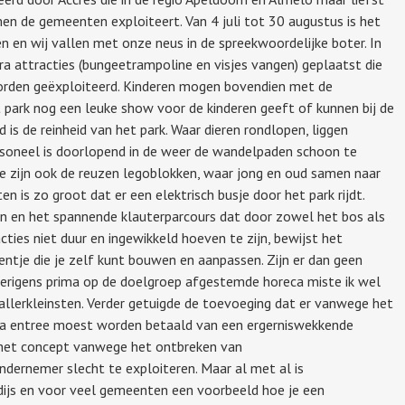
en de gemeenten exploiteert. Van 4 juli tot 30 augustus is het
 en wij vallen met onze neus in de spreekwoordelijke boter. In
tra attracties (bungeetrampoline en visjes vangen) geplaatst die
orden geëxploiteerd. Kinderen mogen bovendien met de
t park nog een leuke show voor de kinderen geeft of kunnen bij de
is de reinheid van het park. Waar dieren rondlopen, liggen
rsoneel is doorlopend in de weer de wandelpaden schoon te
ie zijn ook de reuzen legoblokken, waar jong en oud samen naar
 is zo groot dat er een elektrisch busje door het park rijdt.
en en het spannende klauterparcours dat door zowel het bos als
cties niet duur en ingewikkeld hoeven te zijn, bewijst het
ntje die je zelf kunt bouwen en aanpassen. Zijn er dan geen
overigens prima op de doelgroep afgestemde horeca miste ik wel
 allerkleinsten. Verder getuigde de toevoeging dat er vanwege het
ra entree moest worden betaald van een ergerniswekkende
s het concept vanwege het ontbreken van
dernemer slecht te exploiteren. Maar al met al is
ijs en voor veel gemeenten een voorbeeld hoe je een