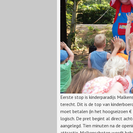
Eerste stop is kinderparadijs Malke
terecht. Dit is de top van kinderboer
moet betalen (in het hoogseizoen €
logisch. De pret begint al direct ach
aangelegd. Tien minuten na de openin
attractie. Malkenschoten wordt behe