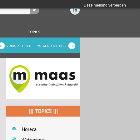
Deze melding verbergen
TOPICS
VORIG ARTIKEL
VOLGEND ARTIKEL
||| TOPICS |||
Horeca
Watersport