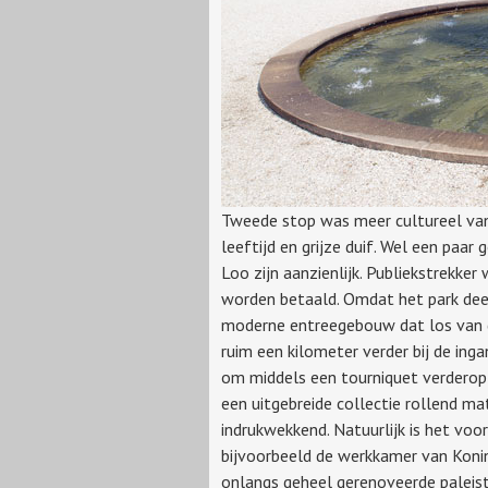
Tweede stop was meer cultureel van
leeftijd en grijze duif. Wel een p
Loo zijn aanzienlijk. Publiekstrekke
worden betaald. Omdat het park deels
moderne entreegebouw dat los van de
ruim een kilometer verder bij de ing
om middels een tourniquet verderop 
een uitgebreide collectie rollend mat
indrukwekkend. Natuurlijk is het voo
bijvoorbeeld de werkkamer van Konin
onlangs geheel gerenoveerde paleist