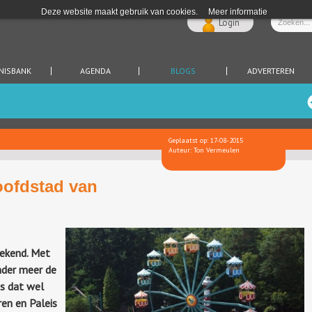
Deze website maakt gebruik van cookies.
Meer informatie
Login
NISBANK
AGENDA
BLOGS
ADVERTEREN
Geplaatst op: 17-08-2015
Auteur: Ton Vermeulen
oofdstad van
ekend. Met
nder meer de
is dat wel
ren en Paleis