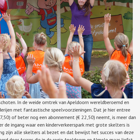
nschoten. In de weide omtrek van Apeldoorn wereldberoemd en
derijen met fantastische speelvoorzieningen. Dat je hier entree
 7,50) of beter nog een abonnement (€ 22,50) neemt, is meer dan
ter de ingang waar een kinderverkeerspark met grote skelters is
g zijn alle skelters al bezet en dat bewijst het succes van deze
erd door Accres die in de regio Apeldoorn en Almelo maar liefst