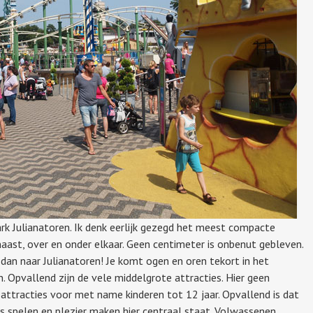
k Julianatoren. Ik denk eerlijk gezegd het meest compacte
 naast, over en onder elkaar. Geen centimeter is onbenut gebleven.
dan naar Julianatoren! Je komt ogen en oren tekort in het
 Opvallend zijn de vele middelgrote attracties. Hier geen
attracties voor met name kinderen tot 12 jaar. Opvallend is dat
 spelen en plezier maken hier centraal staat. Volwassenen