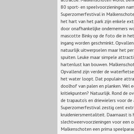
80 sport- en speelvoorzieningen nam
Superzomerfestival in Malkenschoten
het hart van het park zijn enkele ex
door onafhankelijke ondernemers w
mascotte Binky op de foto die in he
ingang worden geschminkt. Opvallend 
natuurlijk uitwerpselen maar het pe
spuiten. Leuke maar simpele attract
hartenlust kan bouwen. Malkenschoten
Opvallend zijn verder de waterfiets
het water loopt. Dat populaire attra
doolhof van palen en planken. Wel ee
kritiekpunten? Natuurlijk. Rond de 
de trapauto's en driewielers voor de
Superzomerfestival zestig cent ext
kruideniersmentaliteit. Daarnaast i
slechtweervoorzieningen voor een on
Malkenschoten een prima speelparad