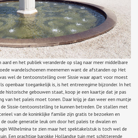
 aard en het publiek veranderde op slag naar meer middelbare
aar goede wandelschoenen meenemen want de afstanden op Het
r was wel de tentoonstelling over Sissie waar apart voor moest
 openbaar toegankelijk is, is het entreeregime bijzonder. In het
 historische gebouwen staat, koop je een kaartje dat je pas
ang van het paleis moet tonen. Daar krijg je dan weer een muntje
de Sissie-tentoonstelling te kunnen betreden. De stallen met
erieel van de koninklijke familie zijn gratis te bezoeken en
r de oude generatie leuk om door het paleis te dwalen en
gin Wilhelmina te zien maar het spektakelstuk is toch wel de
uin. Een prachtige barokke Hollandse tuin met schitterende