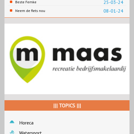
overheid
25-03-24
Beste Femke
08-01-24
Neem de fiets nou
||| TOPICS |||
Horeca
Watersport