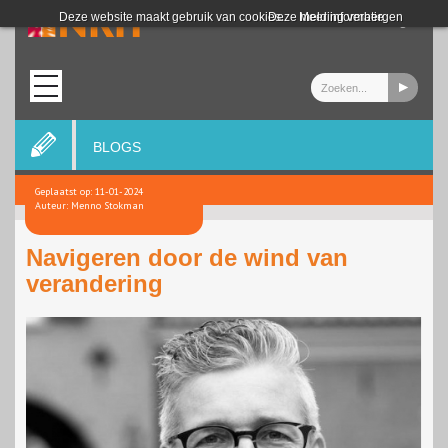
Login
Deze website maakt gebruik van cookies.
Deze melding verbergen
Meer informatie
BLOGS
Geplaatst op: 11-01-2024
Auteur: Menno Stokman
Navigeren door de wind van
verandering