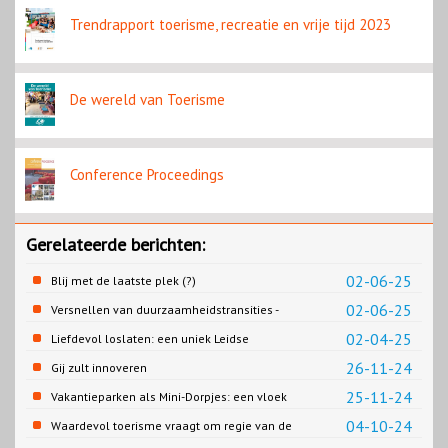
Trendrapport toerisme, recreatie en vrije tijd 2023
De wereld van Toerisme
Conference Proceedings
Gerelateerde berichten:
02-06-25
Blij met de laatste plek (?)
02-06-25
Versnellen van duurzaamheidstransities -
het SPRONG project
02-04-25
Liefdevol loslaten: een uniek Leidse
samenwerking
26-11-24
Gij zult innoveren
25-11-24
Vakantieparken als Mini-Dorpjes: een vloek
of een zegen?
04-10-24
Waardevol toerisme vraagt om regie van de