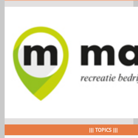
||| TOPICS |||