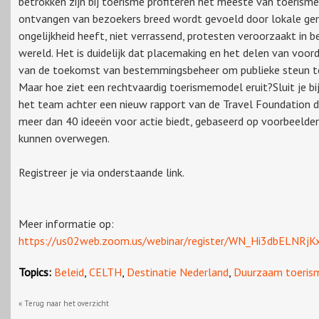
betrokken zijn bij toerisme profiteren het meeste van toerisme 
ontvangen van bezoekers breed wordt gevoeld door lokale g
ongelijkheid heeft, niet verrassend, protesten veroorzaakt in
wereld. Het is duidelijk dat placemaking en het delen van voo
van de toekomst van bestemmingsbeheer om publieke steun t
Maar hoe ziet een rechtvaardig toerismemodel eruit?Sluit je b
het team achter een nieuw rapport van de Travel Foundation 
meer dan 40 ideeën voor actie biedt, gebaseerd op voorbeelden 
kunnen overwegen.
Registreer je via onderstaande link.
Meer informatie op:
https://us02web.zoom.us/webinar/register/WN_Hi3dbELNRj
Topics:
Beleid
,
CELTH
,
Destinatie Nederland
,
Duurzaam toeris
« Terug naar het overzicht