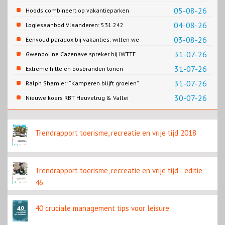
Cao-recreatie
05-08-26
Hoods combineert op vakantieparken
recreatie en wonen
04-08-26
Logiesaanbod Vlaanderen: 531.242
slaapplaatsen
03-08-26
Eenvoud paradox bij vakanties: willen we
eenvoud of toch goed verzorgd?
31-07-26
Gwendoline Cazenave spreker bij IWTTF
congres in Utrecht
31-07-26
Extreme hitte en bosbranden tonen
noodzaak snellere verduurzaming
31-07-26
Ralph Shamier: “Kamperen blijft groeien”
reisbranche
30-07-26
Nieuwe koers RBT Heuvelrug & Vallei
zichtbaar in eerste resultaten 2026
Trendrapport toerisme, recreatie en vrije tijd 2018
Trendrapport toerisme, recreatie en vrije tijd - editie
46
40 cruciale management tips voor leisure