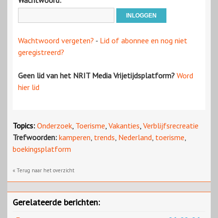
Wachtwoord:
Wachtwoord vergeten?
-
Lid of abonnee en nog niet
geregistreerd?
Geen lid van het NRIT Media Vrijetijdsplatform?
Word
hier lid
Topics:
Onderzoek
,
Toerisme
,
Vakanties
,
Verblijfsrecreatie
Trefwoorden:
kamperen
,
trends
,
Nederland
,
toerisme
,
boekingsplatform
« Terug naar het overzicht
Gerelateerde berichten: