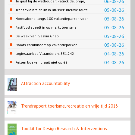
06-08-26
Te gast bij de wethouder: Patrick de Jonge,
Gemeente Emmen
05-08-26
Transavia breidt uit in Brussel: nieuwe route
naar Porto
05-08-26
Horecabond langs 100 vakantieparken voor
Cao-recreatie
05-08-26
Fastfood speelt in op markt toerisme
05-08-26
De week van: Saskia Griep
05-08-26
Hoods combineert op vakantieparken
recreatie en wonen
04-08-26
Logiesaanbod Vlaanderen: 531.242
slaapplaatsen
04-08-26
Reizen boeken draait niet op één
contentbron
Attraction accountability
Trendrapport toerisme, recreatie en vrije tijd 2013
Toolkit for Design Research & Interventions