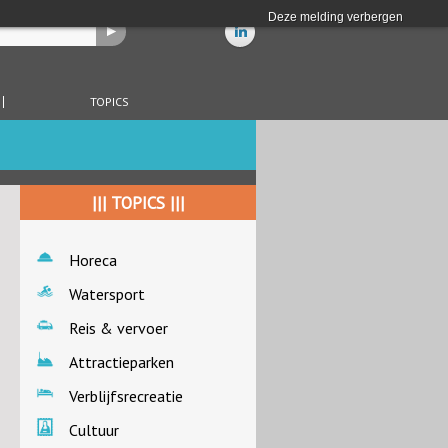
Deze melding verbergen
TOPICS
||| TOPICS |||
Horeca
Watersport
Reis & vervoer
Attractieparken
Verblijfsrecreatie
Cultuur