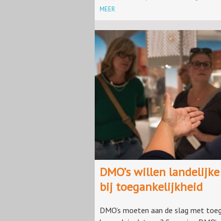
MEER
DMO’s willen landelijke
bij toegankelijkheid
DMO’s moeten aan de slag met toega