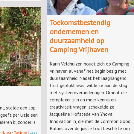
Toekomstbestendig
ondernemen en
duurzaamheid op
Camping Vrijhaven
Karin Veldhuizen houdt zich op Camping
Vrijhaven al vanaf het begin bezig met
duurzaamheid. Nadat het laaghangend
fruit geplukt was, wilde ze aan de slag
met systeemveranderingen. Omdat die
complexer zijn en meer kennis en
creativiteit vragen, schakelde ze
nl, stelde een top
Jacqueline Hofstede van Ynova
geeft per uitje een
Innovation in, die met de Common Good
deren bijzonder is.
Balans over de juiste tool beschikte om
·
·
LEES
Horeca
Toerisme
|