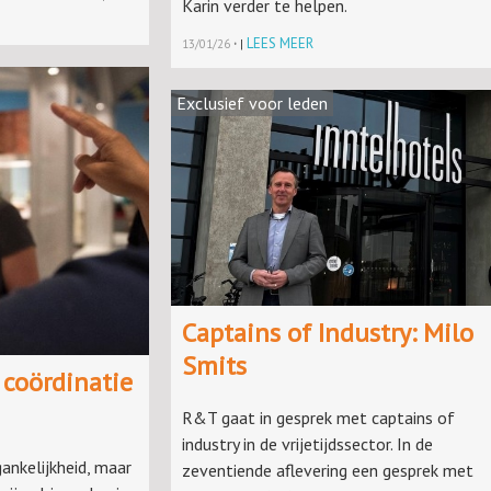
Karin verder te helpen.
·
LEES MEER
13/01/26
|
Exclusief voor leden
Captains of Industry: Milo
Smits
 coördinatie
R&T gaat in gesprek met captains of
industry in de vrijetijdssector. In de
nkelijkheid, maar
zeventiende aflevering een gesprek met