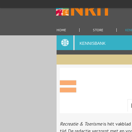
HOME
STORE
KEN
KENNISBANK
Recreatie & Toerisme
is hét vakblad
tijd. De redactie verzorgt met en voo