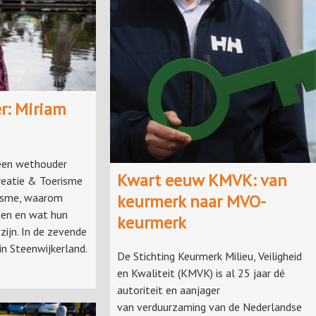
r: Miriam
 een wethouder
Kwart eeuw KMVK: van
creatie & Toerisme
keurmerk naar MVO-
risme, waarom
men en wat hun
keurmerk
zijn. In de zevende
in Steenwijkerland.
De Stichting Keurmerk Milieu, Veiligheid
en Kwaliteit (KMVK) is al 25 jaar dé
autoriteit en aanjager
van verduurzaming van de Nederlandse