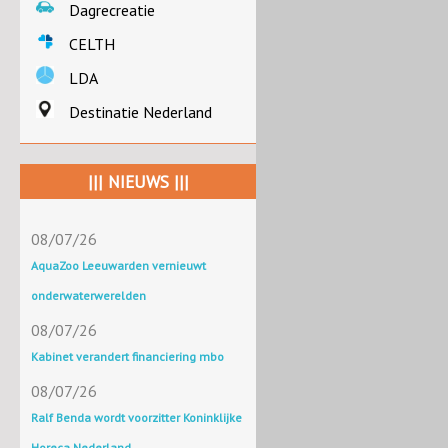
Dagrecreatie
CELTH
LDA
Destinatie Nederland
||| NIEUWS |||
08/07/26
AquaZoo Leeuwarden vernieuwt
onderwaterwerelden
08/07/26
Kabinet verandert financiering mbo
08/07/26
Ralf Benda wordt voorzitter Koninklijke
Horeca Nederland