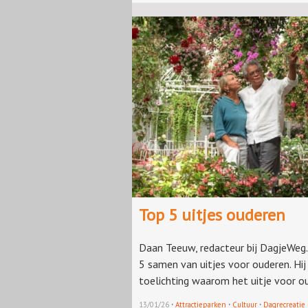
Top 5 uitjes ouderen
Daan Teeuw, redacteur bij DagjeWeg.
5 samen van uitjes voor ouderen. Hij 
toelichting waarom het uitje voor ou
·
·
·
13/01/26
Attractieparken
Cultuur
Dagrecreatie