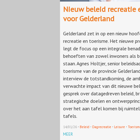
Nieuw beleid recreatie 
voor Gelderland
Gelderland zet in op een nieuw hoof
recreatie en toerisme. Het nieuwe pr
legt de focus op een integrale benad
behoeften van zowel inwoners als b
staan. Agnes Holtjer, senior beleidsa
toerisme van de provincie Gelderland,
interview de totstandkoming, de amb
verwachte impact van dit nieuwe bel
gesprek over datagedreven beleid, b
strategische doelen en ontwerpprinc
over het aan tafel komen bij ruimtel
tafels.
·
·
·
·
14/01/26
Beleid
Dagrecreatie
Leisure
Toerism
MEER