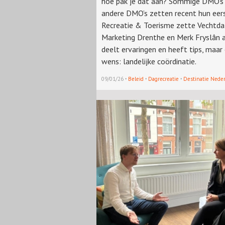
hoe pak je dat aan? Sommige DMO’s z
andere DMO’s zetten recent hun eers
Recreatie & Toerisme zette Vechtda
Marketing Drenthe en Merk Fryslân a
deelt ervaringen en heeft tips, maar 
wens: landelijke coördinatie.
·
·
·
09/01/26
Beleid
Dagrecreatie
Destinatie Nede