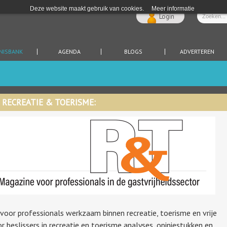
Deze website maakt gebruik van cookies.
Meer informatie
Login
NISBANK
AGENDA
BLOGS
ADVERTEREN
RECREATIE & TOERISME:
 voor professionals werkzaam binnen recreatie, toerisme en vrije
r beslissers in recreatie en toerisme analyses, opiniestukken en