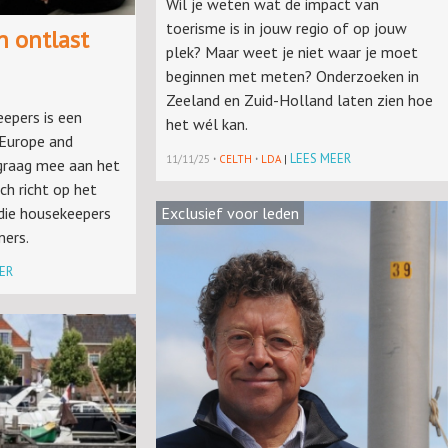
Wil je weten wat de impact van
toerisme is in jouw regio of op jouw
n ontlast
plek? Maar weet je niet waar je moet
beginnen met meten? Onderzoeken in
Zeeland en Zuid-Holland laten zien hoe
epers is een
het wél kan.
 Europe and
·
·
LEES MEER
11/11/25
CELTH
LDA
|
 graag mee aan het
ch richt op het
Exclusief voor leden
 die housekeepers
mers.
ER