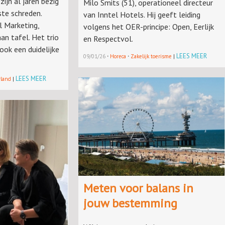
ijn al jaren bezig
Milo Smits (51), operationeel directeur
te schreden.
van Inntel Hotels. Hij geeft leiding
l Marketing,
volgens het OER-principe: Open, Eerlijk
an tafel. Het trio
en Respectvol.
ook een duidelijke
·
·
LEES MEER
09/01/26
Horeca
Zakelijk toerisme
|
LEES MEER
rland
|
Meten voor balans in
jouw bestemming