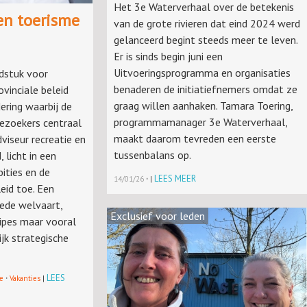
Het 3e Waterverhaal over de betekenis
en toerisme
van de grote rivieren dat eind 2024 werd
gelanceerd begint steeds meer te leven.
Er is sinds begin juni een
Uitvoeringsprogramma en organisaties
dstuk voor
benaderen de initiatiefnemers omdat ze
ovinciale beleid
graag willen aanhaken. Tamara Toering,
ering waarbij de
programmamanager 3e Waterverhaal,
ezoekers centraal
maakt daarom tevreden een eerste
dviseur recreatie en
tussenbalans op.
 licht in een
ities en de
·
LEES MEER
14/01/26
|
eid toe. Een
rede welvaart,
Exclusief voor leden
ipes maar vooral
ijk strategische
·
LEES
e
Vakanties
|