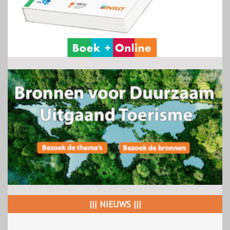
||| NIEUWS |||