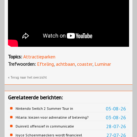
Topics:
Attractieparken
Trefwoorden:
Efteling
,
achtbaan
,
coaster
,
Luminar
« Terug naar het overzicht
Gerelateerde berichten:
05-08-26
Nintendo Switch 2 Summer Tour in
Slagharen
03-08-26
Hilaria: kiezen voor adrenaline of beleving?
28-07-26
Duinrell offensief in communicatie
27-07-26
Joyce Schoenmaeckers wordt financieel