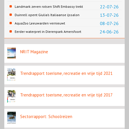
directeur Efteling
22-07-26
Landmark zeven rotsen Shift Embassy trekt
naar verwachting honderdduizenden
13-07-26
Duinrell opent Giulia’s Italiaanse ijssalon
bezoekers
08-07-26
AquaZoo Leeuwarden vernieuwt
onderwaterwerelden
24-06-26
Eerder waterpret in Dierenpark Amersfoort
door hitte
NRIT Magazine
Trendrapport toerisme, recreatie en vrije tijd 2021
Trendrapport toerisme, recreatie en vrije tijd 2017
Sectorrapport: Schoolreizen