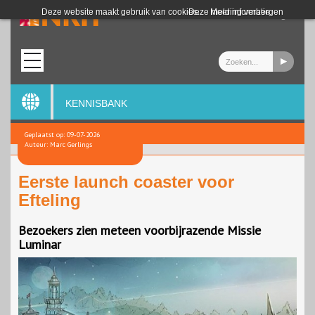
Login
Deze website maakt gebruik van cookies.
Deze melding verbergen
Meer informatie
KENNISBANK
Geplaatst op: 09-07-2026
Auteur: Marc Gerlings
Eerste launch coaster voor
Efteling
Bezoekers zien meteen voorbijrazende Missie
Luminar