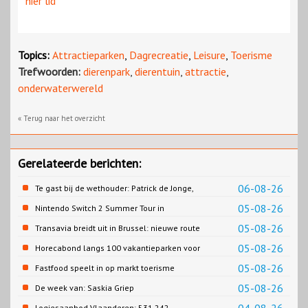
hier lid
Topics:
Attractieparken
,
Dagrecreatie
,
Leisure
,
Toerisme
Trefwoorden:
dierenpark
,
dierentuin
,
attractie
,
onderwaterwereld
« Terug naar het overzicht
Gerelateerde berichten:
06-08-26
Te gast bij de wethouder: Patrick de Jonge,
Gemeente Emmen
05-08-26
Nintendo Switch 2 Summer Tour in
Slagharen
05-08-26
Transavia breidt uit in Brussel: nieuwe route
naar Porto
05-08-26
Horecabond langs 100 vakantieparken voor
Cao-recreatie
05-08-26
Fastfood speelt in op markt toerisme
05-08-26
De week van: Saskia Griep
Logiesaanbod Vlaanderen: 531.242