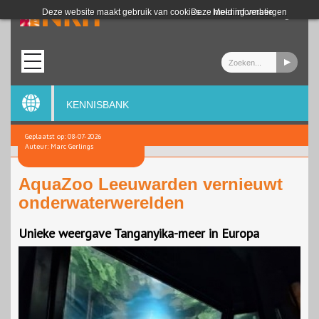
Login
Deze website maakt gebruik van cookies.
Deze melding verbergen
Meer informatie
KENNISBANK
Geplaatst op: 08-07-2026
Auteur: Marc Gerlings
AquaZoo Leeuwarden vernieuwt
onderwaterwerelden
Unieke weergave Tanganyika-meer in Europa