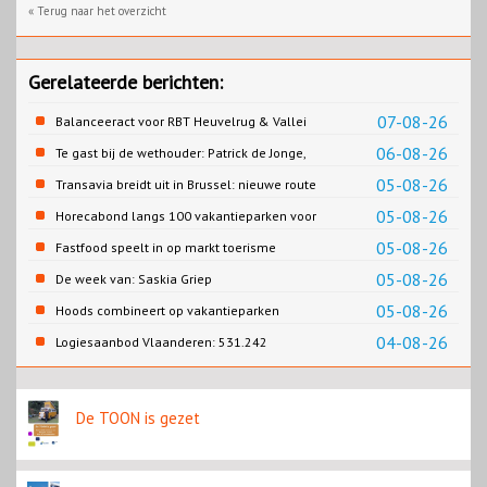
« Terug naar het overzicht
Gerelateerde berichten:
07-08-26
Balanceeract voor RBT Heuvelrug & Vallei
06-08-26
Te gast bij de wethouder: Patrick de Jonge,
Gemeente Emmen
05-08-26
Transavia breidt uit in Brussel: nieuwe route
naar Porto
05-08-26
Horecabond langs 100 vakantieparken voor
Cao-recreatie
05-08-26
Fastfood speelt in op markt toerisme
05-08-26
De week van: Saskia Griep
05-08-26
Hoods combineert op vakantieparken
recreatie en wonen
04-08-26
Logiesaanbod Vlaanderen: 531.242
slaapplaatsen
De TOON is gezet