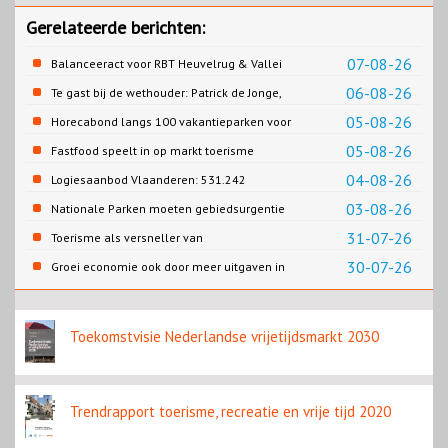
Gerelateerde berichten:
07-08-26
Balanceeract voor RBT Heuvelrug & Vallei
06-08-26
Te gast bij de wethouder: Patrick de Jonge,
Gemeente Emmen
05-08-26
Horecabond langs 100 vakantieparken voor
Cao-recreatie
05-08-26
Fastfood speelt in op markt toerisme
04-08-26
Logiesaanbod Vlaanderen: 531.242
slaapplaatsen
03-08-26
Nationale Parken moeten gebiedsurgentie
en beleidsurgentie verbinden
31-07-26
Toerisme als versneller van
retailtransformatie in Europese
30-07-26
Groei economie ook door meer uitgaven in
binnensteden
horeca
Toekomstvisie Nederlandse vrijetijdsmarkt 2030
Trendrapport toerisme, recreatie en vrije tijd 2020