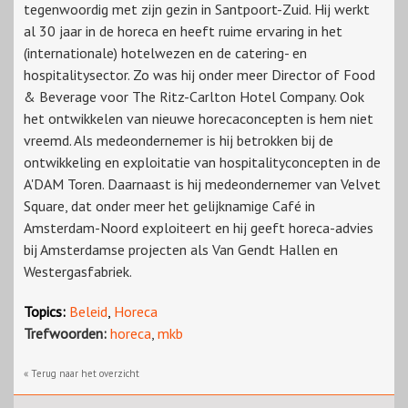
tegenwoordig met zijn gezin in Santpoort-Zuid. Hij werkt
al 30 jaar in de horeca en heeft ruime ervaring in het
(internationale) hotelwezen en de catering- en
hospitalitysector. Zo was hij onder meer Director of Food
& Beverage voor The Ritz-Carlton Hotel Company. Ook
het ontwikkelen van nieuwe horecaconcepten is hem niet
vreemd. Als medeondernemer is hij betrokken bij de
ontwikkeling en exploitatie van hospitalityconcepten in de
A'DAM Toren. Daarnaast is hij medeondernemer van Velvet
Square, dat onder meer het gelijknamige Café in
Amsterdam-Noord exploiteert en hij geeft horeca-advies
bij Amsterdamse projecten als Van Gendt Hallen en
Westergasfabriek.
Topics:
Beleid
,
Horeca
Trefwoorden:
horeca
,
mkb
« Terug naar het overzicht