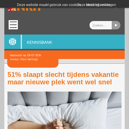
Login
Deze website maakt gebruik van cookies.
Deze melding verbergen
Meer informatie
KENNISBANK
Geplaatst op: 08-07-2026
Auteur: Marc Gerlings
51% slaapt slecht tijdens vakantie
maar nieuwe plek went wel snel