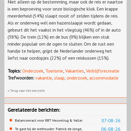
Niet alleen op de bestemming, maar ook de reis er naartoe
is een beproeving voor onze biologische klok. Een krappe
meerderheid (54%) slaapt nooit of zelden tijdens de reis.
Als er onderweg wél een hazenslaapje wordt gedaan,
gebeurt dit het vaakst in het vliegtuig (46%) of in de auto
(38%). De trein (12%) en de bus (9%) blijken een stuk
minder populair om de ogen te sluiten. Om de rust een
handje te helpen, grijpt de Nederlander onderweg het
liefst naar oordopjes (22%) of een reiskussen (15%).
Topics:
Onderzoek
,
Toerisme
,
Vakanties
,
Verblijfsrecreatie
Trefwoorden:
vakantie
,
slaap
,
onderzoek
,
accommodatie
« Terug naar het overzicht
Gerelateerde berichten:
07-08-26
Balanceeract voor RBT Heuvelrug & Vallei
06-08-26
Te gast bij de wethouder: Patrick de Jonge,