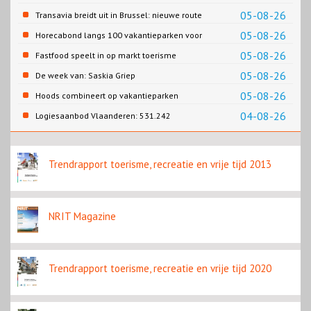
Gemeente Emmen
05-08-26
Transavia breidt uit in Brussel: nieuwe route
naar Porto
05-08-26
Horecabond langs 100 vakantieparken voor
Cao-recreatie
05-08-26
Fastfood speelt in op markt toerisme
05-08-26
De week van: Saskia Griep
05-08-26
Hoods combineert op vakantieparken
recreatie en wonen
04-08-26
Logiesaanbod Vlaanderen: 531.242
slaapplaatsen
Trendrapport toerisme, recreatie en vrije tijd 2013
NRIT Magazine
Trendrapport toerisme, recreatie en vrije tijd 2020