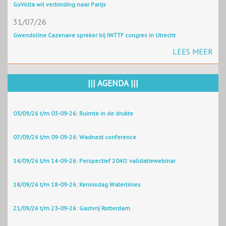
GoVolta wil verbinding naar Parijs
31/07/26
Gwendoline Cazenave spreker bij IWTTF congres in Utrecht
LEES MEER
||| AGENDA |||
03/09/26 t/m 03-09-26: Ruimte in de drukte
07/09/26 t/m 09-09-26: Wadnext conference
14/09/26 t/m 14-09-26: Perspectief 2040: validatiewebinar
18/09/26 t/m 18-09-26: Kennisdag Waterlinies
21/09/26 t/m 23-09-26: Gastvrij Rotterdam