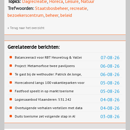
Topics:
Dagrecreatie
,
Horeca
,
Leisure
,
Natuur
Trefwoorden:
Staatsbosbeheer
,
recreatie
,
bezoekerscentrum
,
beheer
,
beleid
« Terug naar het overzicht
Gerelateerde berichten:
07-08-26
Balanceeract voor RBT Heuvelrug & Vallei
06-08-26
Project: Metamorfose twee paviljoens
Biesbosch MuseumEiland
06-08-26
Te gast bij de wethouder: Patrick de Jonge,
Gemeente Emmen
05-08-26
Horecabond langs 100 vakantieparken voor
Cao-recreatie
05-08-26
Fastfood speelt in op markt toerisme
04-08-26
Logiesaanbod Vlaanderen: 531.242
slaapplaatsen
04-08-26
Overtuigende verhalen vertellen met data
03-08-26
Duits toerisme zet volgende stap in AI
content