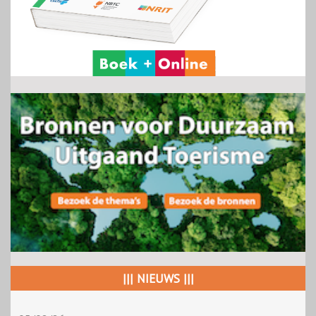
||| NIEUWS |||