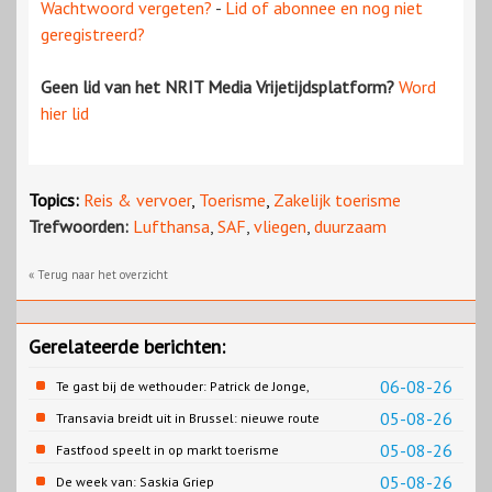
Wachtwoord vergeten?
-
Lid of abonnee en nog niet
geregistreerd?
Geen lid van het NRIT Media Vrijetijdsplatform?
Word
hier lid
Topics:
Reis & vervoer
,
Toerisme
,
Zakelijk toerisme
Trefwoorden:
Lufthansa
,
SAF
,
vliegen
,
duurzaam
« Terug naar het overzicht
Gerelateerde berichten:
06-08-26
Te gast bij de wethouder: Patrick de Jonge,
Gemeente Emmen
05-08-26
Transavia breidt uit in Brussel: nieuwe route
naar Porto
05-08-26
Fastfood speelt in op markt toerisme
05-08-26
De week van: Saskia Griep