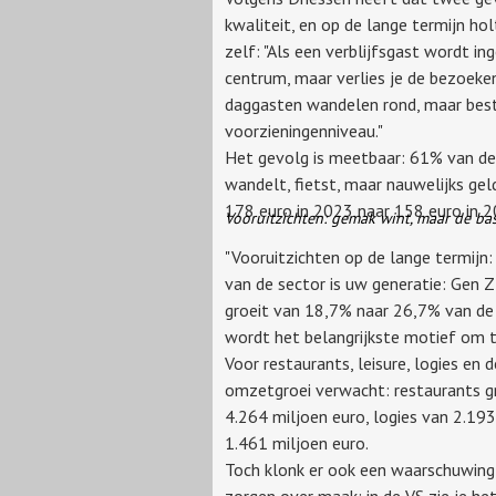
kwaliteit, en op de lange termijn ho
zelf: "Als een verblijfsgast wordt in
centrum, maar verlies je de bezoeke
daggasten wandelen rond, maar beste
voorzieningenniveau."
Het gevolg is meetbaar: 61% van de 
wandelt, fietst, maar nauwelijks ge
178 euro in 2023 naar 158 euro in 2
Vooruitzichten: gemak wint, maar de bas
"Vooruitzichten op de lange termijn: 
van de sector is uw generatie: Gen 
groeit van 18,7% naar 26,7% van de 
wordt het belangrijkste motief om t
Voor restaurants, leisure, logies e
omzetgroei verwacht: restaurants gr
4.264 miljoen euro, logies van 2.19
1.461 miljoen euro.
Toch klonk er ook een waarschuwing,
zorgen over maak: in de VS zie je he