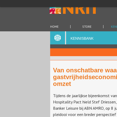
HOME
STORE
KEN
KENNISBANK
Van onschatbare waa
gastvrijheidseconomi
omzet
Tijdens de jaarlijkse bijeenkomst va
Hospitality Pact hield Stef Driessen,
Banker Leisure bij ABN AMRO, op 8 j
pleidooi voor een breder perspectie