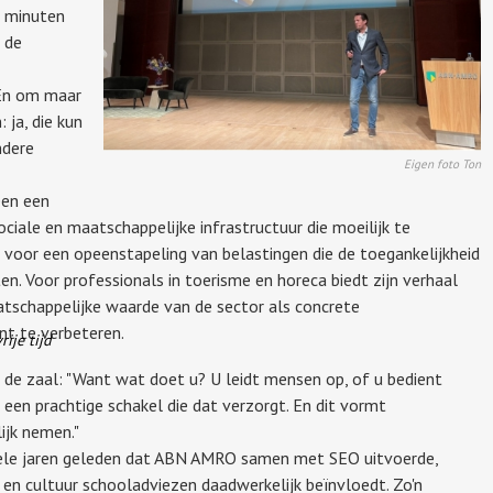
n minuten
 de
"En om maar
 ja, die kun
ndere
Eigen foto Ton
een een
iale en maatschappelijke infrastructuur die moeilijk te
j voor een opeenstapeling van belastingen die de toegankelijkheid
n. Voor professionals in toerisme en horeca biedt zijn verhaal
schappelijke waarde van de sector als concrete
t te verbeteren.
rije tijd
ot de zaal: "Want wat doet u? U leidt mensen op, of u bedient
 een prachtige schakel die dat verzorgt. En dit vormt
ijk nemen."
kele jaren geleden dat ABN AMRO samen met SEO uitvoerde,
 en cultuur schooladviezen daadwerkelijk beïnvloedt. Zo'n