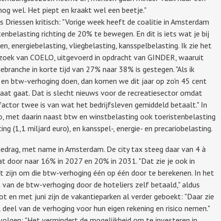
og wel. Het piept en kraakt wel een beetje."
 Driessen kritisch: "Vorige week heeft de coalitie in Amsterdam
nbelasting richting de 20% te bewegen. En dit is iets wat je bij
n, energiebelasting, vliegbelasting, kansspelbelasting. Ik zie het
derzoek van COELO, uitgevoerd in opdracht van GINDER, waaruit
tiebranche in korte tijd van 27% naar 38% is gestegen. "Als ik
g en btw-verhoging doen, dan komen we dit jaar op zo'n 45 cent
taat gaat. Dat is slecht nieuws voor de recreatiesector omdat
actor twee is van wat het bedrijfsleven gemiddeld betaalt." In
o, met daarin naast btw en winstbelasting ook toeristenbelasting
ng (1,1 miljard euro), en kansspel-, energie- en precariobelasting.
sgedrag, met name in Amsterdam. De city tax steeg daar van 4 à
t door naar 16% in 2027 en 20% in 2031. "Dat zie je ook in
t zijn om die btw-verhoging één op één door te berekenen. In het
 van de btw-verhoging door de hoteliers zelf betaald," aldus
tot en met juni zijn de vakantieparken al verder geboekt: "Daar zie
deel van de verhoging voor hun eigen rekening en risico nemen."
olgen: "Het vermindert de mogelijkheid om te investeren in