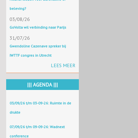
beleving?
03/08/26
GoVolta wil verbinding naar Parijs
31/07/26
Gwendoline Cazenave spreker bij
IWTTF congres in Utrecht
LEES MEER
||| AGENDA |||
03/09/26 t/m 03-09-26: Ruimte in de
drukte
07/09/26 t/m 09-09-26: Wadnext
conference