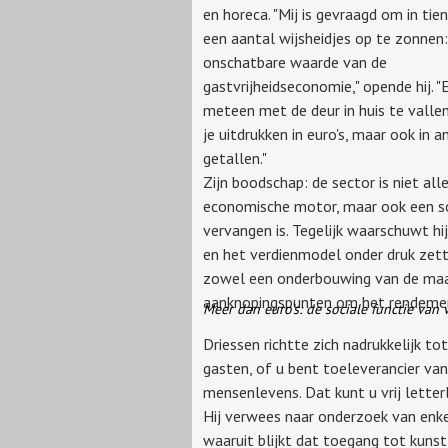
en horeca. "Mij is gevraagd om in tie
een aantal wijsheidjes op te zonnen:
onschatbare waarde van de
gastvrijheidseconomie," opende hij. 
meteen met de deur in huis te vallen:
je uitdrukken in euro's, maar ook in a
getallen."
Zijn boodschap: de sector is niet all
economische motor, maar ook een soc
vervangen is. Tegelijk waarschuwt hi
en het verdienmodel onder druk zette
zowel een onderbouwing van de maat
aanknopingspunten om het rendemen
Meer dan euro's: de sociale functie van v
Driessen richtte zich nadrukkelijk t
gasten, of u bent toeleverancier van
mensenlevens. Dat kunt u vrij letterl
Hij verwees naar onderzoek van en
waaruit blijkt dat toegang tot kunst