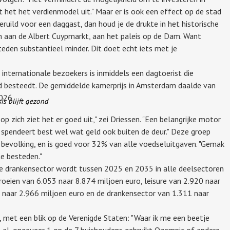
lt het het verdienmodel uit." Maar er is ook een effect op de stad
geruild voor een daggast, dan houd je de drukte in het historische
n aan de Albert Cuypmarkt, aan het paleis op de Dam. Want
den substantieel minder. Dit doet echt iets met je
internationale bezoekers is inmiddels een dagtoerist die
ld besteedt. De gemiddelde kamerprijs in Amsterdam daalde van
026.
is blijft gezond
op zich ziet het er goed uit," zei Driessen. "Een belangrijke motor
Z spendeert best wel wat geld ook buiten de deur." Deze groep
bevolking, en is goed voor 32% van alle voedseluitgaven. "Gemak
e besteden."
n de drankensector wordt tussen 2025 en 2035 in alle deelsectoren
oeien van 6.053 naar 8.874 miljoen euro, leisure van 2.920 naar
3 naar 2.966 miljoen euro en de drankensector van 1.311 naar
 met een blik op de Verenigde Staten: "Waar ik me een beetje
t al, ongeveer 1 op de 7 huishoudens gebruikt Ozempic of andere