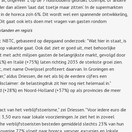
er dan alleen 'laat dat toetje maar zitten'. In de supermarkten
n in de horeca zo'n 6%. Dit wordt wel een spannende ontwikkeling,
 Dit gaat ook iets doen met vragen van gasten rondom
rlanden en regio's
t NBTC, gebaseerd op diepgaand onderzoek: "Wat hier in staat, is
op vakantie gaat. Ook dat ziet er goed uit, met behoorlijke
ijft met acht miljoen gasten de belangrijkste markt, gevolgd door
%) en Italië (+75%) laten richting 2035 de sterkste groei zien.
, met name Overijssel profiteert daarvan. In Groningen en
," aldus Driessen, die net als bij de eerdere cijfers een
isclaimer: de belastingdruk zit hier nog niet helemaal in."
d (+28%) en Noord-Holland (+37%) op als provincies die meer
t van het verblijfstoerisme," zei Driessen. "Voor iedere euro die
t 3,50 euro naar lokale voorzieningen. Je ziet het in zoveel
sche verblijfstoeristen besteden gemiddeld slechts 23% van hun
overige 77% vloeit naar horeca, vervoer, excursies en lokale