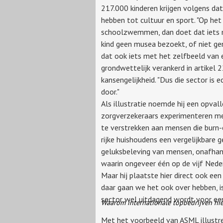
217.000 kinderen krijgen volgens da
hebben tot cultuur en sport. "Op he
schoolzwemmen, dan doet dat iets m
kind geen musea bezoekt, of niet gen
dat ook iets met het zelfbeeld van een
grondwettelijk verankerd in artikel 
kansengelijkheid. "Dus die sector is 
door."
Als illustratie noemde hij een opvall
zorgverzekeraars experimenteren me
te verstrekken aan mensen die burn-
rijke huishoudens een vergelijkbare 
geluksbeleving van mensen, onafhanke
waarin ongeveer één op de vijf Nede
Maar hij plaatste hier direct ook ee
daar gaan we het ook over hebben, i
sector wel uitdagend wordt voor een
Waarom internationale topbedrijven hie
Met het voorbeeld van ASML illustree