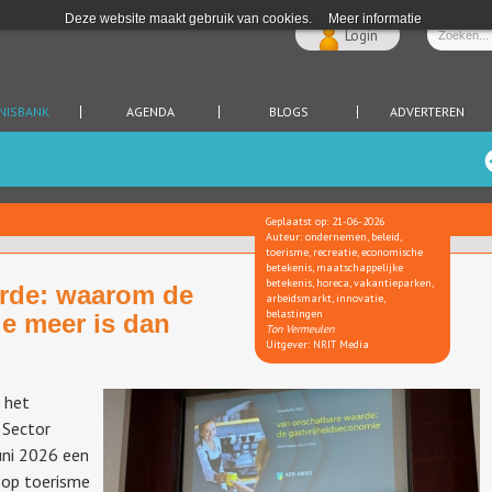
Deze website maakt gebruik van cookies.
Meer informatie
Login
NISBANK
AGENDA
BLOGS
ADVERTEREN
Geplaatst op: 21-06-2026
Auteur: ondernemen, beleid,
toerisme, recreatie, economische
betekenis, maatschappelijke
betekenis, horeca, vakantieparken,
rde: waarom de
arbeidsmarkt, innovatie,
belastingen
e meer is dan
Ton Vermeulen
Uitgever: NRIT Media
n het
 Sector
uni 2026 een
f op toerisme