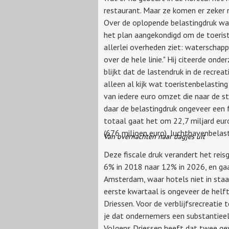
restaurant. Maar ze komen er zeker n
Over de oplopende belastingdruk was
het plan aangekondigd om de toeriste
allerlei overheden ziet: waterschappe
over de hele linie." Hij citeerde on
blijkt dat de lastendruk in de recrea
alleen al kijk wat toeristenbelastin
van iedere euro omzet die naar de s
daar de belastingdruk ongeveer een f
totaal gaat het om 22,7 miljard eur
(676 miljoen euro), luchthavenbelasti
Van overnachten naar dagjes uit
Deze fiscale druk verandert het rei
6% in 2018 naar 12% in 2026, en gaa
Amsterdam, waar hotels niet in staa
eerste kwartaal is ongeveer de helft
Driessen. Voor de verblijfsrecreatie 
je dat ondernemers een substantieel 
Volgens Driessen heeft dat twee gev