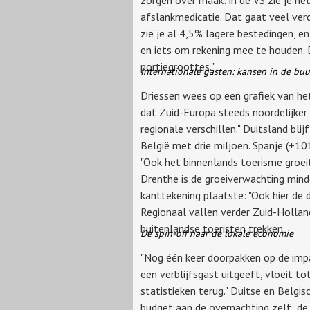
afslankmedicatie. Dat gaat veel verd
zie je al 4,5% lagere bestedingen, e
en iets om rekening mee te houden.
portiegroottes."
Internationale gasten: kansen in de buu
Driessen wees op een grafiek van he
dat Zuid-Europa steeds noordelijker 
regionale verschillen." Duitsland bl
België met drie miljoen. Spanje (+101
"Ook het binnenlands toerisme groeit
Drenthe is de groeiverwachting minder
kanttekening plaatste: "Ook hier de d
Regionaal vallen verder Zuid-Hollan
buitenlandse toeristen trekken.
De spin-off naar de lokale economie
"Nog één keer doorpakken op de impac
een verblijfsgast uitgeeft, vloeit to
statistieken terug." Duitse en Belgi
budget aan de overnachting zelf; de 