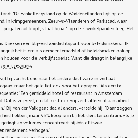
stand: "De winkelleegstand op de Waddeneilanden ligt op de
and. In krimpgemeenten, Zeeuws-Vlaanderen of Parkstad, waar
 spuigaten uitloopt, staat bijna 1 op de 5 winkelpanden leeg. Het
ns Driessen een blijvend aandachtspunt voor beleidsmakers: "Ik
angrijk het is om als gemeenteraadslid of beleidsmaker, ook op
en houden voor die verblijfstoerist. Want die draagt in belangrijke
u voor inwoners."
zit in de details
ijl hij van het ene naar het andere deel van zijn verhaal
ggaan, maar het geld ligt ook voor het oprapen." Als eerste
equentie: "Een gemiddeld hotel of restaurant in Amsterdam
Dat is vrij veel, en dat kost ook vrij veel, alleen al aan arbeid
" Bij Van der Valk gaat dat al anders, vertelde hij: "Daar zeggen
heid hebben, maar 95% koop je in bij het dienstencentrum. Als je
ugdringt en volumes concentreert bij één of twee
het rendement verhogen."
lling, waarover Driessen enthousiast was: "Scope Insights is