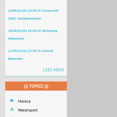
14/09/26 t/m 14-09-26: Perspectief
2040: validatiewebinar
18/09/26 t/m 18-09-26: Kennisdag
Waterlinies
21/09/26 t/m 23-09-26: Gastvrij
Rotterdam
LEES MEER
||| TOPICS |||
Horeca
Watersport