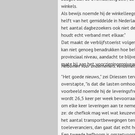
winkels.
Als bewijs noemde hij de winkelleeg
helft van het gemiddelde in Nederl
het aantal dagbezoekers ook niet de
houdt echt verband met elkaar."
Dat maakt de verblijfstoerist volge
kan niet genoeg benadrukken hoe bel
provinciaal niveau, aandacht te blijv
mate bij aan het voorzieningennivea
Hefbomen voor ondernemers: rendement 
"Het goede nieuws," zei Driessen terw
overstapte, "is dat die lasten omhoo
voorbeeld noemde hij de leveringsfr
wordt 26,5 keer per week bevoorraad. 
om elke keer leveringen aan te nemen.
ze: de chefkok mag wel wat keuzevrij
het aantal transportbewegingen ter
toeleveranciers, dan gaat dat echt 
Een tweede hefboom is omzetvoorspe