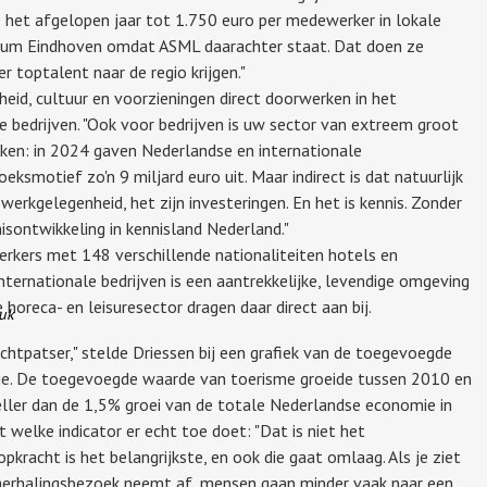
e het afgelopen jaar tot 1.750 euro per medewerker in lokale
eum Eindhoven omdat ASML daarachter staat. Dat doen ze
 toptalent naar de regio krijgen."
jheid, cultuur en voorzieningen direct doorwerken in het
e bedrijven. "Ook voor bedrijven is uw sector van extreem groot
kken: in 2024 gaven Nederlandse en internationale
eksmotief zo'n 9 miljard euro uit. Maar indirect is dat natuurlijk
werkgelegenheid, het zijn investeringen. En het is kennis. Zonder
sontwikkeling in kennisland Nederland."
rkers met 148 verschillende nationaliteiten hotels en
 internationale bedrijven is een aantrekkelijke, levendige omgeving
horeca- en leisuresector dragen daar direct aan bij.
uk
chtpatser," stelde Driessen bij een grafiek van de toegevoegde
e. De toegevoegde waarde van toerisme groeide tussen 2010 en
ller dan de 1,5% groei van de totale Nederlandse economie in
ct welke indicator er echt toe doet: "Dat is niet het
opkracht is het belangrijkste, en ook die gaat omlaag. Als je ziet
 herhalingsbezoek neemt af, mensen gaan minder vaak naar een