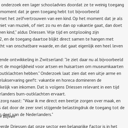
t onderzoek een lager schooladvies doordat ze te weinig toegang
t moment dat je geen toegang hebt tot bijvoorbeeld
et het zelfvertrouwen van een kind. Op het moment dat je als
iet van muziek, of niet zo nu en dan op vakantie gaat, dan doet
 kind," aldus Driessen. Vrije tijd en ontplooiing zijn
22, en de toegang daartoe blijkt direct samen te hangen met
echt van onschatbare waarde, en dat gaat eigenlijk een heel leven
ende ontwikkeling in Zwitserland: "Je ziet daar nu al bijvoorbeeld
t de mogelijkheid voor artsen en huisartsen om museumkaarten
outklachten hebben." Onderzoek laat zien dat een uitje arme en
gelukservaring geeft: vakantie en horeca domineren de
lijk van inkomen. Dat is volgens Driessen relevant in een tijd
rlanders burn-outklachten ervaart.
n zorg naast: "Waar ik me direct een beetje zorgen over maak, en
s dat door de zeer snel stijgende belastingdruk de toegang tot de
 deel van de Nederlanders."
r blijven
rde Driessen dat onze sector een belangrijke factor is in het