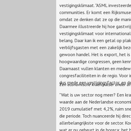
vestigingsklimaat. "ASML investeerd
communities. Er komt een Rijksmus
omdat ze denken dat ze op die manier
Daarmee illustreerde hij hoe gastvri
vestigingsklimaat voor international
belang. Daar kan ik een getal op pla
verblijfsgasten met een zakelijk bezo
gewoon handel. Het is export, het is 
hoogwaardige congressen, geen kenni
Daarnaast vullen klanten en medewe
congresfaciliteiten in de regio. Voor
dus mede een vestigingsfactor, en de 
Een economische krachtpatser onder dr
"Wat is uw sector nog meer? Een kra
waarde aan de Nederlandse economi
2019 cumulatief met 4,2%, ruim sne
die periode. Toch nuanceerde hij dire
allerbelangrijkste voor de sector. Ko
wat er nu gebeurt in de horeca: het