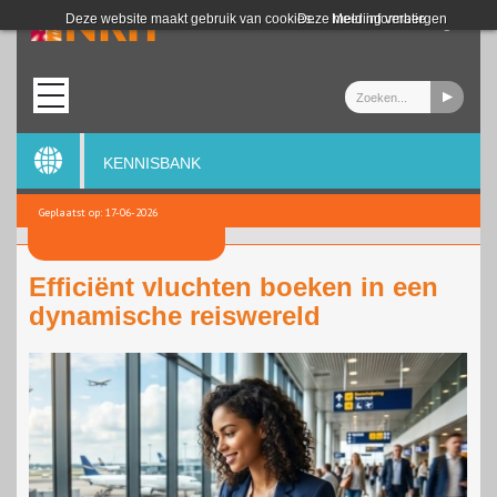
Login
Deze website maakt gebruik van cookies.
Deze melding verbergen
Meer informatie
KENNISBANK
Geplaatst op: 17-06-2026
Efficiënt vluchten boeken in een
dynamische reiswereld