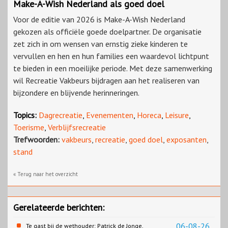
Make-A-Wish Nederland als goed doel
Voor de editie van 2026 is Make-A-Wish Nederland
gekozen als officiële goede doelpartner. De organisatie
zet zich in om wensen van ernstig zieke kinderen te
vervullen en hen en hun families een waardevol lichtpunt
te bieden in een moeilijke periode. Met deze samenwerking
wil Recreatie Vakbeurs bijdragen aan het realiseren van
bijzondere en blijvende herinneringen.
Topics:
Dagrecreatie
,
Evenementen
,
Horeca
,
Leisure
,
Toerisme
,
Verblijfsrecreatie
Trefwoorden:
vakbeurs
,
recreatie
,
goed doel
,
exposanten
,
stand
« Terug naar het overzicht
Gerelateerde berichten:
06-08-26
Te gast bij de wethouder: Patrick de Jonge,