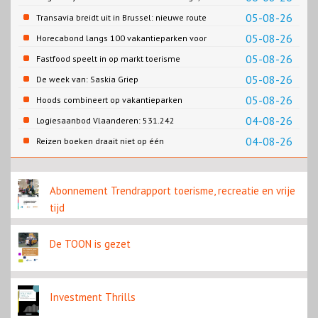
Gemeente Emmen
05-08-26
Transavia breidt uit in Brussel: nieuwe route
naar Porto
05-08-26
Horecabond langs 100 vakantieparken voor
Cao-recreatie
05-08-26
Fastfood speelt in op markt toerisme
05-08-26
De week van: Saskia Griep
05-08-26
Hoods combineert op vakantieparken
recreatie en wonen
04-08-26
Logiesaanbod Vlaanderen: 531.242
slaapplaatsen
04-08-26
Reizen boeken draait niet op één
contentbron
Abonnement Trendrapport toerisme, recreatie en vrije
tijd
De TOON is gezet
Investment Thrills