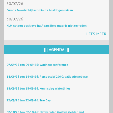
30/07/26
Europa favoriet bij last minute boekingen reizen
30/07/26
KLM noteert positieve halfjaarcijfers maar is niet tevreden
LEES MEER
||| AGENDA |||
07/09/26 t/m 09-09-26: Wadnext conference
14/09/26 t/m 14-09-26: Perspectief 2040: validatiewebinar
18/09/26 t/m 18-09-26: Kennisdag Waterlinies
22/09/26 t/m 22-09-26: TravDay
02/10/26 t/m 02-10-26: Netwerkdag Gastvrij Gelderland