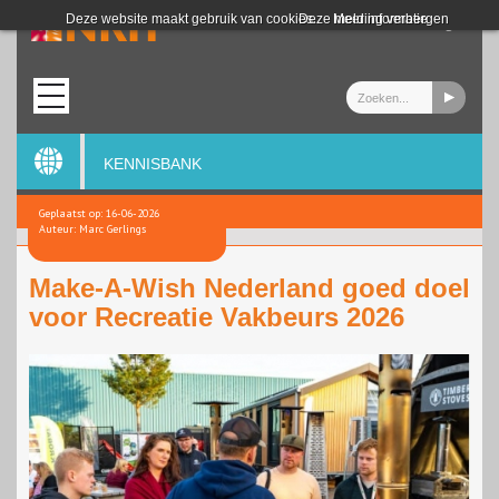
Login
Deze website maakt gebruik van cookies.
Deze melding verbergen
Meer informatie
KENNISBANK
Geplaatst op: 16-06-2026
Auteur: Marc Gerlings
Make-A-Wish Nederland goed doel
voor Recreatie Vakbeurs 2026