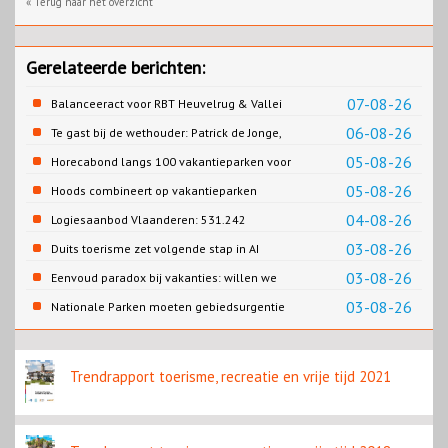
« Terug naar het overzicht
Gerelateerde berichten:
07-08-26
Balanceeract voor RBT Heuvelrug & Vallei
06-08-26
Te gast bij de wethouder: Patrick de Jonge,
Gemeente Emmen
05-08-26
Horecabond langs 100 vakantieparken voor
Cao-recreatie
05-08-26
Hoods combineert op vakantieparken
recreatie en wonen
04-08-26
Logiesaanbod Vlaanderen: 531.242
slaapplaatsen
03-08-26
Duits toerisme zet volgende stap in AI
content
03-08-26
Eenvoud paradox bij vakanties: willen we
eenvoud of toch goed verzorgd?
03-08-26
Nationale Parken moeten gebiedsurgentie
en beleidsurgentie verbinden
Trendrapport toerisme, recreatie en vrije tijd 2021