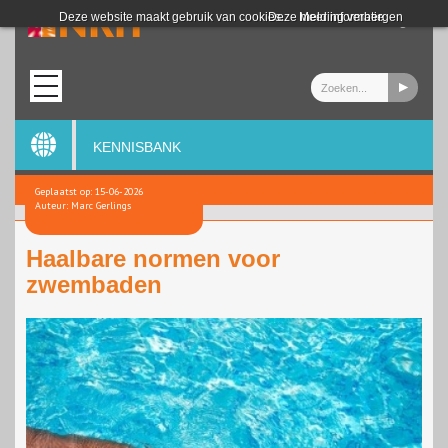
Login
Deze website maakt gebruik van cookies.
Deze melding verbergen
Meer informatie
KENNISBANK
Geplaatst op: 15-06-2026
Auteur: Marc Gerlings
Haalbare normen voor
zwembaden