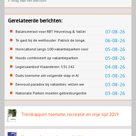
« Terug naar het overzicht
Gerelateerde berichten:
07-08-26
Balanceeract voor RBT Heuvelrug & Vallei
06-08-26
Te gast bij de wethouder: Patrick de Jonge,
Gemeente Emmen
05-08-26
Horecabond langs 100 vakantieparken voor
Cao-recreatie
05-08-26
Hoods combineert op vakantieparken
recreatie en wonen
04-08-26
Logiesaanbod Vlaanderen: 531.242
slaapplaatsen
03-08-26
Duits toerisme zet volgende stap in AI
content
03-08-26
Eenvoud paradox bij vakanties: willen we
eenvoud of toch goed verzorgd?
03-08-26
Nationale Parken moeten gebiedsurgentie
en beleidsurgentie verbinden
Trendrapport toerisme, recreatie en vrije tijd 2019