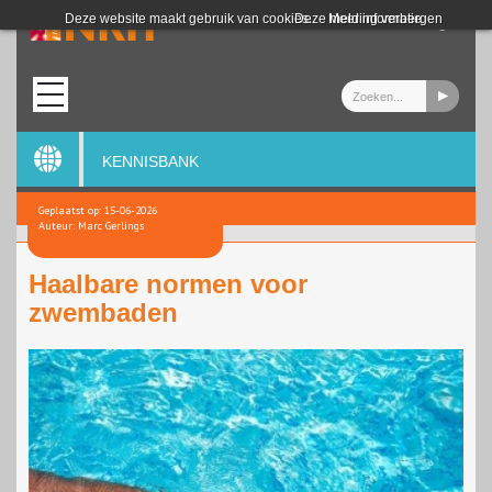
Login
Deze website maakt gebruik van cookies.
Deze melding verbergen
Meer informatie
KENNISBANK
Geplaatst op: 15-06-2026
Auteur: Marc Gerlings
Haalbare normen voor
zwembaden