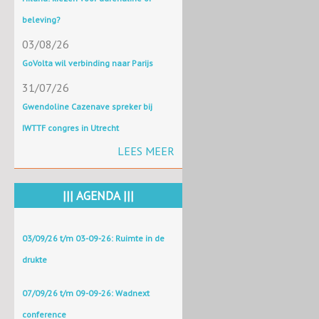
beleving?
03/08/26
GoVolta wil verbinding naar Parijs
31/07/26
Gwendoline Cazenave spreker bij
IWTTF congres in Utrecht
LEES MEER
||| AGENDA |||
03/09/26 t/m 03-09-26: Ruimte in de
drukte
07/09/26 t/m 09-09-26: Wadnext
conference