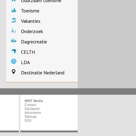
Duurzaam toerisme
Toerisme
Vakanties
Onderzoek
Dagrecreatie
CELTH
LDA
Destinatie Nederland
NRIT Media
Contact
Disclaimer
Adverteren
Sitemap
RSS