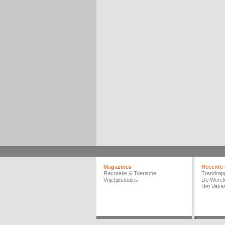
Magazines
Recente 
Recreatie & Toerisme
Trendrap
Vrijetijdstudies
De Werel
Het Vakan