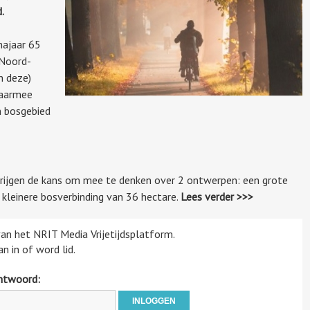
.
najaar 65
 Noord-
n deze)
Daarmee
n bosgebied
jgen de kans om mee te denken over 2 ontwerpen: een grote
 kleinere bosverbinding van 36 hectare.
Lees verder >>>
 van het NRIT Media Vrijetijdsplatform.
n in of word lid.
htwoord: