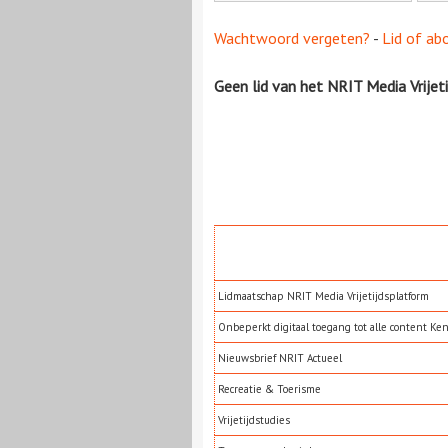
Wachtwoord vergeten?
-
Lid of ab
Geen lid van het NRIT Media Vrijet
Lidmaatschap NRIT Media Vrijetijdsplatform
Onbeperkt digitaal toegang tot alle content Ke
Nieuwsbrief NRIT Actueel
Recreatie & Toerisme
Vrijetijdstudies