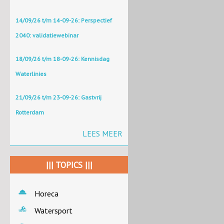
14/09/26 t/m 14-09-26: Perspectief
2040: validatiewebinar
18/09/26 t/m 18-09-26: Kennisdag
Waterlinies
21/09/26 t/m 23-09-26: Gastvrij
Rotterdam
LEES MEER
||| TOPICS |||
Horeca
Watersport