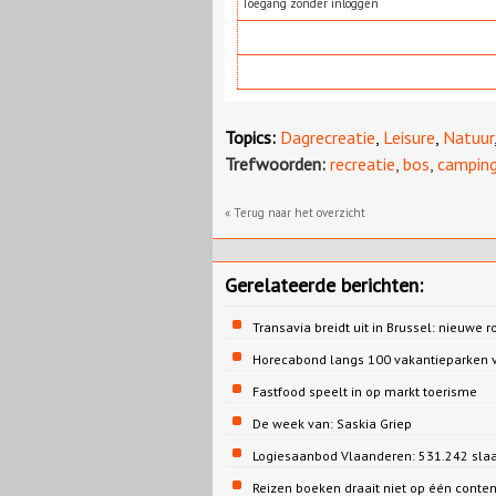
Toegang zonder inloggen
Topics:
Dagrecreatie
,
Leisure
,
Natuur
Trefwoorden:
recreatie
,
bos
,
campin
« Terug naar het overzicht
Gerelateerde berichten:
Transavia breidt uit in Brussel: nieuwe r
Horecabond langs 100 vakantieparken v
Fastfood speelt in op markt toerisme
De week van: Saskia Griep
Logiesaanbod Vlaanderen: 531.242 sla
Reizen boeken draait niet op één conte