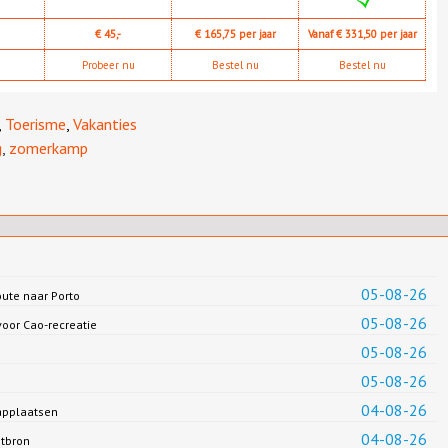
€ 45,-
€ 165,75 per jaar
Vanaf € 331,50 per jaar
Probeer nu
Bestel nu
Bestel nu
,
Toerisme
,
Vakanties
g
,
zomerkamp
05-08-26
oute naar Porto
05-08-26
oor Cao-recreatie
05-08-26
05-08-26
04-08-26
applaatsen
04-08-26
ntbron