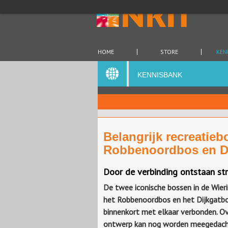
HOME
STORE
KEN
KENNISBANK
Belangrijk recreatie
Robbenoordbos en D
Door de verbinding ontstaan st
De twee iconische bossen in de Wier
het Robbenoordbos en het Dijkgatb
binnenkort met elkaar verbonden. Ov
ontwerp kan nog worden meegedach