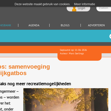
Deze website maakt gebruik van cookies.
Meer informatie
Login
NISBANK
AGENDA
BLOGS
ADVERTEREN
Geplaatst op: 11-06-2026
Auteur: Marc Gerlings
bos: samenvoeging
ijkgatbos
raks nog meer recreatiemogelijkheden
ingermeer –
os – worden
er het
t, onder