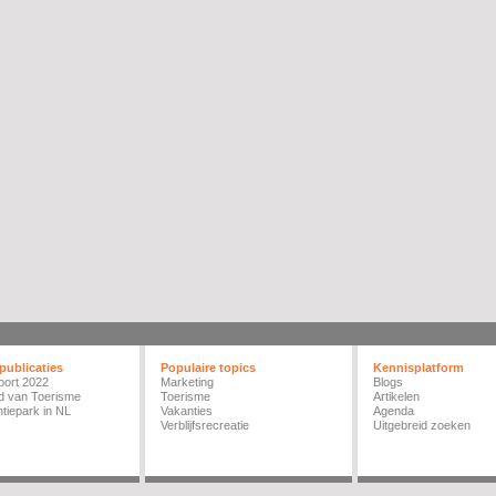
publicaties
Populaire topics
Kennisplatform
port 2022
Marketing
Blogs
d van Toerisme
Toerisme
Artikelen
tiepark in NL
Vakanties
Agenda
Verblijfsrecreatie
Uitgebreid zoeken