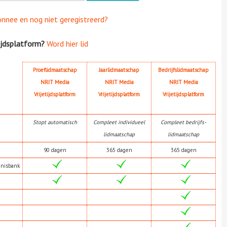
onnee en nog niet geregistreerd?
ijdsplatform?
Word hier lid
Proeflidmaatschap
Jaarlidmaatschap
Bedrijfslidmaatschap
NRIT Media
NRIT Media
NRIT Media
Vrijetijdsplatform
Vrijetijdsplatform
Vrijetijdsplatform
Stopt automatisch
Compleet individueel
Compleet bedrijfs-
lidmaatschap
lidmaatschap
90 dagen
365 dagen
365 dagen
nnisbank