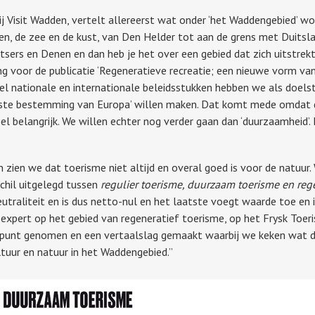
ij Visit Wadden, vertelt allereerst wat onder ‘het Waddengebied’ wo
en, de zee en de kust, van Den Helder tot aan de grens met Duitsl
ers en Denen en dan heb je het over een gebied dat zich uitstrekt 
ng voor de publicatie ‘Regeneratieve recreatie; een nieuwe vorm va
veel nationale en internationale beleidsstukken hebben we als doels
ste bestemming van Europa’ willen maken. Dat komt mede omdat d
l belangrijk. We willen echter nog verder gaan dan ‘duurzaamheid’.
 zien we dat toerisme niet altijd en overal goed is voor de natuur
schil uitgelegd tussen
regulier toerisme, duurzaam toerisme en reg
utraliteit en is dus netto-nul en het laatste voegt waarde toe en 
 expert op het gebied van regeneratief toerisme, op het Frysk To
spunt genomen en een vertaalslag gemaakt waarbij we keken wat d
tuur en natuur in het Waddengebied.”