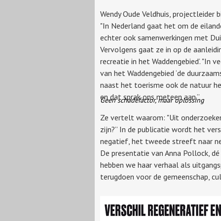
Wendy Oude Veldhuis, projectleider b
"In Nederland gaat het om de eiland
echter ook samenwerkingen met Duits
Vervolgens gaat ze in op de aanleidi
recreatie in het Waddengebied’. "In 
van het Waddengebied ‘de duurzaam
naast het toerisme ook de natuur hee
en dat sprak ons meteen aan.”
Geen schadefactor, maar oplossing
Ze vertelt waarom: "Uit onderzoeken
zijn?” In de publicatie wordt het ver
negatief, het tweede streeft naar ne
De presentatie van Anna Pollock, dé
hebben we haar verhaal als uitgang
terugdoen voor de gemeenschap, cul