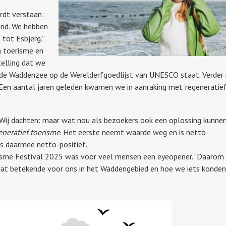
rdt verstaan:
and. We hebben
tot Esbjerg.”
n toerisme en
telling dat we
e Waddenzee op de Werelderfgoedlijst van UNESCO staat. Verder 
 Een aantal jaren geleden kwamen we in aanraking met ‘regeneratief
. Wij dachten: maar wat nou als bezoekers ook een oplossing kunne
eneratief toerisme
. Het eerste neemt waarde weg en is netto-
is daarmee netto-positief.
erisme Festival 2025 was voor veel mensen een eyeopener. "Daarom
at betekende voor ons in het Waddengebied en hoe we iets konden