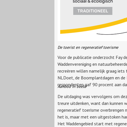
De toerist en regeneratief toerisme
Voor de publicatie onderzocht Fay d
Waddenvereniging en natuurbeheerder
recreëren willen namelijk graag iets
NLDoet, de Boomplantdagen en de N
respondenten gaf 90 procent aan dat
Aanbod in beeld
De uitdaging was vervolgens om deze 
treure uitdenken, want dan kunnen w
regeneratief toerisme overbrengen n
het is, maar met een uitgestoken ha
Het Waddengebied start met regenerat