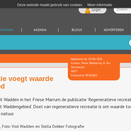
Deze website maakt gebruik van cookies.
Meer informatie
Login
NISBANK
AGENDA
BLOGS
ADVERTEREN
Geplaatst op: 18-06-2026
Auteur: Peter Bekkering & Ton
Vermeulen
NRIT
Publicatie: RT202602
tie voegt waarde
ed
t Wadden in het Friese Marrum de publicatie ‘Regeneratieve recrea
et Waddengebied’. Doel van regeneratieve recreatie is om waarde t
 natuur.
, Foto: Visit Wadden en Stella Dekker Fotografie