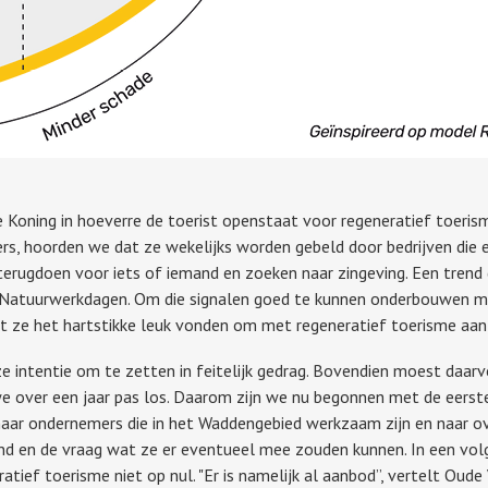
e Koning in hoeverre de toerist openstaat voor regeneratief toeri
s, hoorden we dat ze wekelijks worden gebeld door bedrijven die e
 terugdoen voor iets of iemand en zoeken naar zingeving. Een trend d
atuurwerkdagen. Om die signalen goed te kunnen onderbouwen met
 ze het hartstikke leuk vonden om met regeneratief toerisme aan 
intentie om te zetten in feitelijk gedrag. Bovendien moest daarvoo
e over een jaar pas los. Daarom zijn we nu begonnen met de eerste
aar ondernemers die in het Waddengebied werkzaam zijn en naar ov
nd en de vraag wat ze er eventueel mee zouden kunnen. In een vol
ief toerisme niet op nul. "Er is namelijk al aanbod”, vertelt Oude