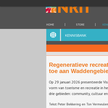
HOME
STORE
KEN
KENNISBANK
Regeneratieve recrea
toe aan Waddengebi
Op 29 januari 2026 presenteerde Visi
vorm van toerisme en recreatie in h
drie gebieden: community, cultuur en
Tekst: Peter Bekkering en Ton Vermeulen