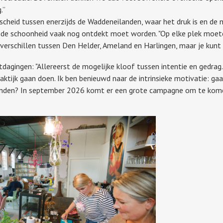
.”
cheid tussen enerzijds de Waddeneilanden, waar het druk is en de n
 de schoonheid vaak nog ontdekt moet worden. "Op elke plek moet
er verschillen tussen Den Helder, Ameland en Harlingen, maar je kunt 
tdagingen: "Allereerst de mogelijke kloof tussen intentie en gedra
ktijk gaan doen. Ik ben benieuwd naar de intrinsieke motivatie: gaan
inden? In september 2026 komt er een grote campagne om te komen j