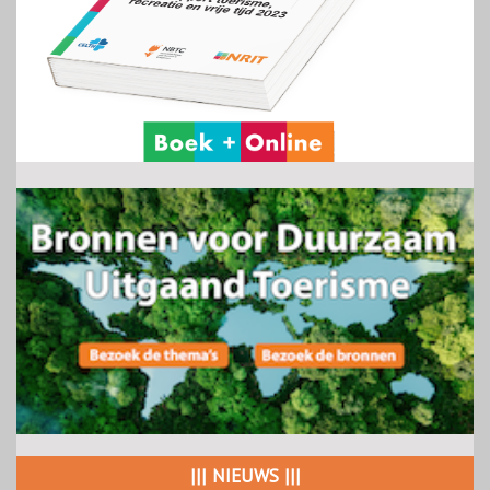
||| NIEUWS |||