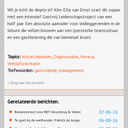
Wil je écht de diepte in? Kim-Elle van Ernst start dit najaar
met een intensief Gastvrij Leiderschapstraject van een
half jaar. Een absolute aanrader voor leidinggevenden in de
leisure die willen bouwen aan een ijzersterke teamcultuur
en een gastbeleving die van binnenuit bruist.
Topics:
Attractieparken
,
Dagrecreatie
,
Horeca
,
Verblijfsrecreatie
Trefwoorden:
gastvrijheid
,
management
« Terug naar het overzicht
Gerelateerde berichten:
07-08-26
Balanceeract voor RBT Heuvelrug & Vallei
06-08-26
Te gast bij de wethouder: Patrick de Jonge,
Gemeente Emmen