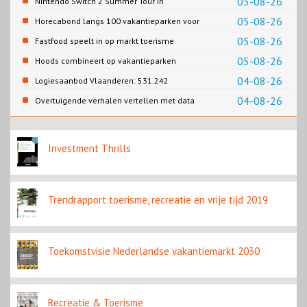
05-08-26
Nintendo Switch 2 Summer Tour in
Slagharen
05-08-26
Horecabond langs 100 vakantieparken voor
Cao-recreatie
05-08-26
Fastfood speelt in op markt toerisme
05-08-26
Hoods combineert op vakantieparken
recreatie en wonen
04-08-26
Logiesaanbod Vlaanderen: 531.242
slaapplaatsen
04-08-26
Overtuigende verhalen vertellen met data
Investment Thrills
Trendrapport toerisme, recreatie en vrije tijd 2019
Toekomstvisie Nederlandse vakantiemarkt 2030
Recreatie & Toerisme