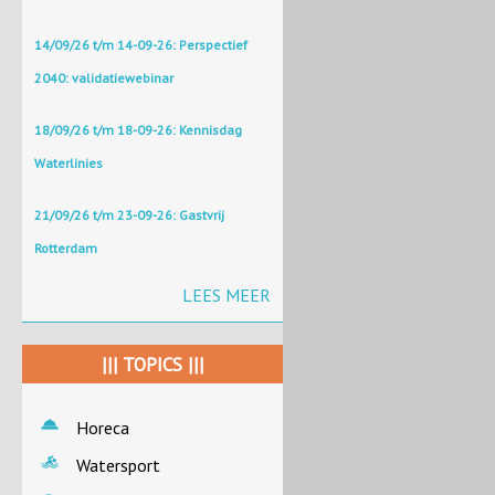
14/09/26 t/m 14-09-26: Perspectief
2040: validatiewebinar
18/09/26 t/m 18-09-26: Kennisdag
Waterlinies
21/09/26 t/m 23-09-26: Gastvrij
Rotterdam
LEES MEER
||| TOPICS |||
Horeca
Watersport