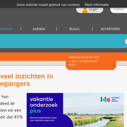
Deze website maakt gebruik van cookies.
Meer informatie
Login
NISBANK
AGENDA
BLOGS
ADVERTEREN
Geplaatst op: 03-06-2026
Auteur: Ton Vermeulen
NRIT
veel inzichten in
iegangers
r hun
ldeed de
alen we een
feit dat 85%