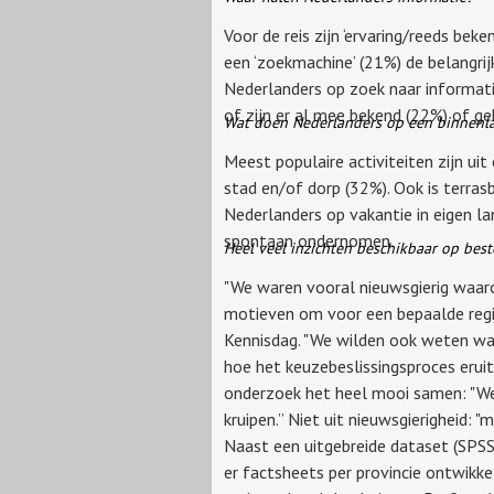
Voor de reis zijn ‘ervaring/reeds be
een ‘zoekmachine’ (21%) de belangri
Nederlanders op zoek naar informati
of zijn er al mee bekend (22%) of ge
Wat doen Nederlanders op een binnenl
Meest populaire activiteiten zijn ui
stad en/of dorp (32%). Ook is terra
Nederlanders op vakantie in eigen l
spontaan ondernomen.
Heel veel inzichten beschikbaar op be
"We waren vooral nieuwsgierig waaro
motieven om voor een bepaalde regio
Kennisdag. "We wilden ook weten w
hoe het keuzebeslissingsproces eruit
onderzoek het heel mooi samen: "We
kruipen.” Niet uit nieuwsgierigheid
Naast een uitgebreide dataset (SPSS)
er factsheets per provincie ontwikke