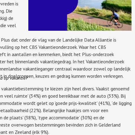
vreden is
g. Die
kig) de
die veel
 Plus dat onder de vlag van de Landelijke Data Alliantie is
nvulling op het CBS Vakantieonderzoek. Waar het CBS
eft in aantallen en kenmerken, biedt het Plus-onderzoek
ter het binnenlands vakantiegedrag. In het Vakantieonderzoek
nnenlandse vakantieganger centraal waardoor zowel op landelijk
cht in doelgroepen, keuzes en gedrag kunnen worden verkregen.
d op vakantie?
vakantiebestemming te kiezen zijn heel divers. Vaakst genoemd
en veel ruimte’ (34%) en goed bereikbaar met de auto (33%). Bij
mmodatie wordt gelet op ‘goede prijs-kwaliteit’ (41%), ‘de ligging
betaalbaarheid (22%). Belangrijke haakjes om voor een
en de plaats’ (38%), ‘type accommodatie’ (30%) en de
 Meeste overwogen bestemmingen bevinden zich in Gelderland
ant en Zeeland (elk 9%).