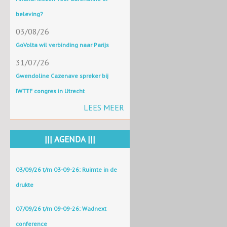
beleving?
03/08/26
GoVolta wil verbinding naar Parijs
31/07/26
Gwendoline Cazenave spreker bij
IWTTF congres in Utrecht
LEES MEER
||| AGENDA |||
03/09/26 t/m 03-09-26: Ruimte in de
drukte
07/09/26 t/m 09-09-26: Wadnext
conference