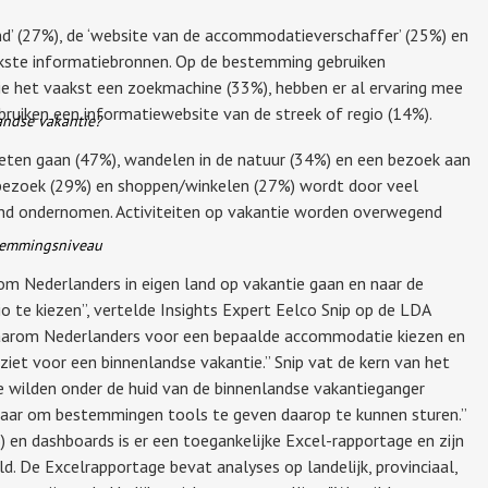
kend’ (27%), de ‘website van de accommodatieverschaffer’ (25%) en
jkste informatiebronnen. Op de bestemming gebruiken
e het vaakst een zoekmachine (33%), hebben er al ervaring mee
bruiken een informatiewebsite van de streek of regio (14%).
andse vakantie?
t eten gaan (47%), wandelen in de natuur (34%) en een bezoek aan
sbezoek (29%) en shoppen/winkelen (27%) wordt door veel
and ondernomen. Activiteiten op vakantie worden overwegend
stemmingsniveau
m Nederlanders in eigen land op vakantie gaan en naar de
 te kiezen”, vertelde Insights Expert Eelco Snip op de LDA
aarom Nederlanders voor een bepaalde accommodatie kiezen en
ziet voor een binnenlandse vakantie.” Snip vat de kern van het
 wilden onder de huid van de binnenlandse vakantieganger
: "maar om bestemmingen tools te geven daarop te kunnen sturen.”
 en dashboards is er een toegankelijke Excel-rapportage en zijn
ld. De Excelrapportage bevat analyses op landelijk, provinciaal,