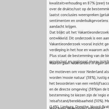
kwaliteitverhouding en 87% (zeer) te
over de drukte/rust op de bestemmin
laatst conclusies weerspreken (geluk
sentimenten en onderbuikgevoelens 
aandacht krijgen.
Dat blijkt uit het Vakantieonderzoek
ontwikkeld. Dit onderzoek is een aa
Vakantieonderzoek vooral inzicht ge
verdieping in het hoe en waarom ach
Plus staat de bestemming van de bi
provinciaal en regionaal niveau inzi
Waarom gaan Nederlanders in eigen lan
De motieven om voor Nederland als 
worden ‘mooie natuur’ (38%), ‘rustig 
het beoordelen van een verblijfsacco
en de directe omgeving’ (38%)en de 
bestemming te kiezen zijn de ‘regio 
‘reisafstand/bereikbaarheid (30%).
(14%), Limburg, Drenthe, Noord-Brab
Waar halen Nederlanders informatie?